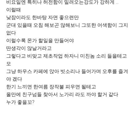
비요일엔 특히나 허전함이 밀려오는강도가 강하게 ...
이럴때
낮잠이라도 한바탕 자면 좋으련만
군대 있을때 오침 해보곤 않해보니 그또한 어색함이 그지
없다
이럴수록 몬가 할일을 만들어야
딴생각이 않날거라고
그렇다고 비맞고 제초작업 하자니 미친놈 소리 들을테고
모
그냥 하우스 카페에 앉아 빗소리나 들어가며 오후를 즐겨
야 겠다
한기 느끼면 한여름 장작불 피우면 될테고
올만에 친구넘들 찾아서 노가리 라도 까야 할거 같다
누가 좋을꼬?