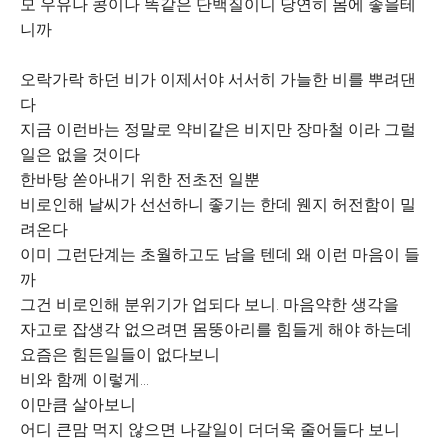
모 우유나 콩이나 똑같은 단백질이니 당연히 몸에 좋을테
니까
오락가락 하던 비가 이제서야 서서히 가늘한 비를 뿌려댄
다
지금 이런바는 정말로 약비같은 비지만 장마철 이라 그럴
일은 없을 것이다
한바탕 쏟아내기 위한 전초전 일뿐
비로인해 날씨가 선선하니 좋기는 한데 웬지 허전함이 밀
려온다
이미 그런단계는 초월하고도 남을 텐데 왜 이런 마음이 들
까
그건 비로인해 분위기가 업되다 보니. 마음약한 생각을
자고로 잡생각 없으려면 몸뚱아리를 힘들게 해야 하는데
요즘은 힘든일들이 없다보니
비와 함께 이렇게...
이만큼 살아보니
어디 큰맘 먹지 않으면 나갈일이 더더욱 줄어들다 보니