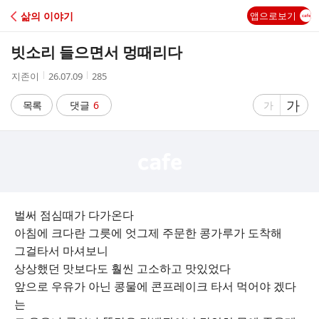
C
삶의 이야기
앱으로보기
A
빗소리 들으면서 멍때리다
F
작
작
조
지존이
26.07.09
285
성
성
회
E
자
시
수
글
가
글
목록
댓글
6
가
간
자
자
크
크
기
기
크
작
게
게
벌써 점심때가 다가온다
아침에 크다란 그릇에 엇그제 주문한 콩가루가 도착해
그걸타서 마셔보니
상상했던 맛보다도 훨씬 고소하고 맛있었다
앞으로 우유가 아닌 콩물에 콘프레이크 타서 먹어야 겠다
는