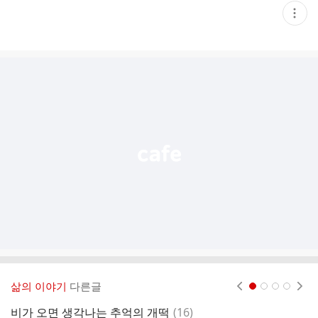
현
재
게
시
글
추
가
기
능
열
기
삶의 이야기
다른글
현재페이지 1
2
3
4
댓
비가 오면 생각나는 추억의 개떡
(
16
)
임