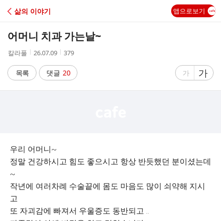
C
삶의 이야기
앱으로보기
A
어머니 치과 가는날~
F
작
작
조
칼라풀
26.07.09
379
성
성
회
E
자
시
수
글
가
글
목록
댓글
20
가
간
자
자
크
크
기
기
크
작
게
게
우리 어머니~
정말 건강하시고 힘도 좋으시고 항상 반듯했던 분이셨는데
~
작년에 여러차례 수술끝에 몸도 마음도 많이 쇠약해 지시
고
또 자괴감에 빠져서 우울증도 동반되고 ..