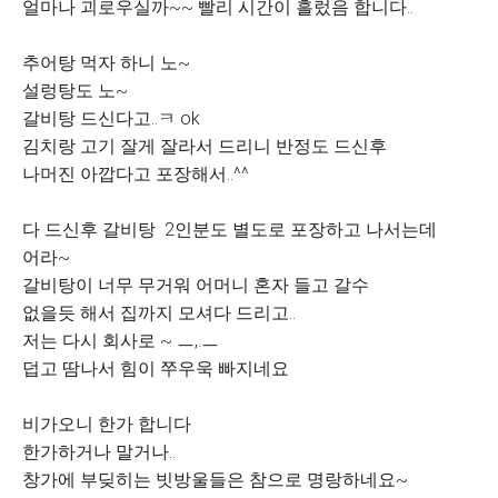
얼마나 괴로우실까~~ 빨리 시간이 흘렀음 합니다..
추어탕 먹자 하니 노~
설렁탕도 노~
갈비탕 드신다고..ㅋ ok
김치랑 고기 잘게 잘라서 드리니 반정도 드신후
나머진 아깝다고 포장해서..^^
다 드신후 갈비탕 2인분도 별도로 포장하고 나서는데
어라~
갈비탕이 너무 무거워 어머니 혼자 들고 갈수
없을듯 해서 집까지 모셔다 드리고..
저는 다시 회사로 ~ ㅡ,.ㅡ
덥고 땀나서 힘이 쭈우욱 빠지네요
비가오니 한가 합니다
한가하거나 말거나..
창가에 부딪히는 빗방울들은 참으로 명랑하네요~