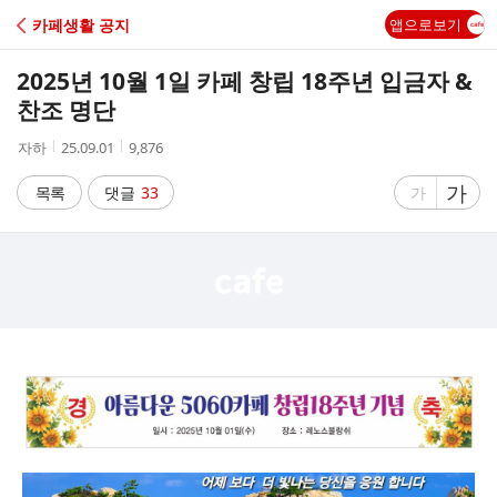
C
카페생활 공지
앱으로보기
A
2025년 10월 1일 카페 창립 18주년 입금자 &
F
찬조 명단
작
작
조
자하
25.09.01
9,876
E
성
성
회
자
시
수
글
가
글
목록
댓글
33
가
간
자
자
크
크
기
기
크
작
게
게