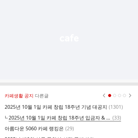
가
기
능
열
기
카페생활 공지
다른글
현재페이지 1
2
3
4
댓
2025년 10월 1일 카페 창립 18주년 기념 대공지
(
1301
)
2
글
댓
2025년 10월 1일 카페 창립 18주년 입금자 & 찬조 명단
(
33
)
글
댓
아름다운 5060 카페 랭킹은
(
29
)
지
글