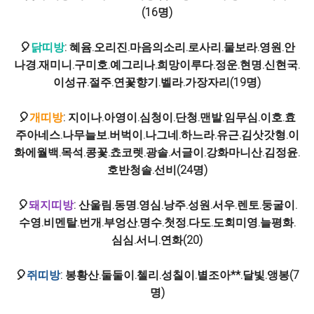
(16명)
🎈
닭띠방
: 혜윰.오리진.마음의소리.로사리.물보라.영원.안
나경.재미니.구미호.예그리나.희망이루다.정운.현명.신현국.
이성규.절주.연꽃향기.벨라.가장자리(19명)
🎈
개띠방
: 지이나.아영이.심청이.단청.맨발.임무심.이호.효
주아네스.나무늘보.버벅이.나그네.하느라.유근.김삿갓형.이
화에월백.목석.콩꽃.쵸코렛.광솔.서글이.강화마니산.김정윤.
호반청솔.선비(24명)
🎈
돼지띠방
: 산울림.동명.영심.낭주.성원.서우.렌토.둥굴이.
수영.비멘탈.번개.부엉산.명수.첫정.다도.도회미영.늘평화.
심심.서니.연화(20)
🎈
쥐띠방
: 봉황산.둘둘이.첼리.성칠이.별조아**.달빛.앵봉(7
명)