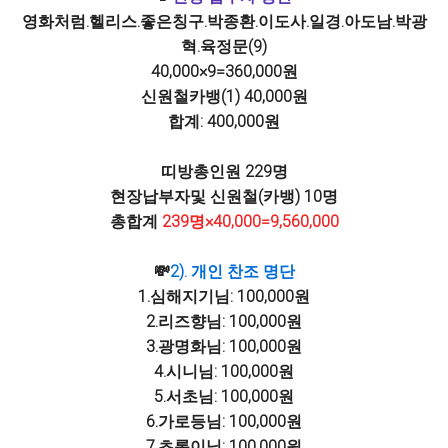
영화처럼.헬리스.좋은칭구.박종환.이도사.일경.아도남.박광
혁.육정문(9)
40,000×9=360,000원
신원철카뱅(1) 40,000원
합계: 400,000원
띠방총인원 229명
현장납부자및 신원철(카뱅) 10명
총합계
239명×40,000=9,560,000
💸
2). 개인 찬조 명단
1.심해지기님: 100,000원
2.리즈향님: 100,000원
3.광명화님: 100,000원
4.시니님: 100,000원
5.서초님: 100,000원
6.가로등님: 100,000원
7.초록이님: 100,000원