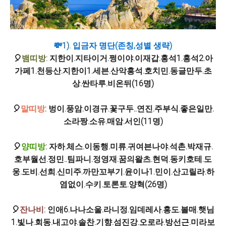
💸1). 입금자 명단(존칭,성별 생략)
🎈
뱀띠방
:
지한이.지타이거.쩡이야.이재갑.홍석1.홍석2.아
가페1.천등산.지한이1.세븐.산악홍석.호치민.동글만두.초
상.싼타루.비온뒤(16명)
🎈
말띠방
: 벙이.풍암.이경규.꽃구두..연진.주부식.좋은일만.
소라짱.소유.매암.서인(11명)
🎈
양띠방
: 자하.체스.이동행.미류.귀여븐나야.석촌.박재규.
호부월선.정민..팀파니.정영재.꿈의왈츠.현덕.동키호테.도
웅.도비.선희.신미주.까만꼬부기.윤이나1.민이.산고릴라.하
염없이.수키.토론토.양혁(26명)
🎈
잔나비
: 인애6.나나소울.라니정.임데레사.홍도.볼매.햇님
1.빛나.회동.내고야.솔찬.기향.섬진강.오로라.방선근.미라보