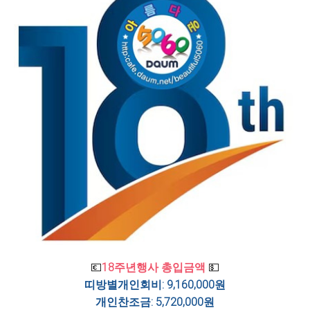
💶
18주년행사 총입금액
💵
띠방별개인회비: 9,160,000원
개인찬조금: 5,720,000원