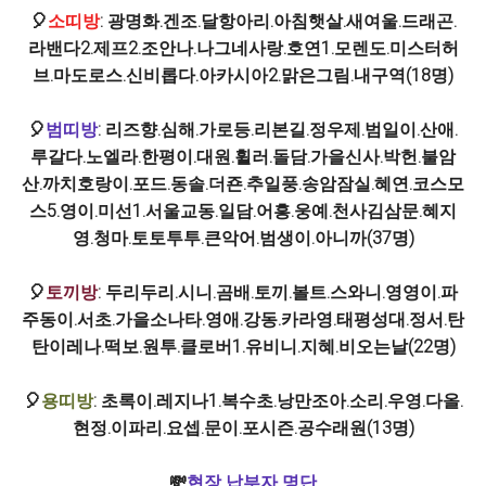
🎈
소띠방
: 광명화.겐조.달항아리.아침햇살.새여울.드래곤.
라밴다2.제프2.조안나.나그네사랑.호연1.모렌도.미스터허
브.마도로스.신비롭다.아카시아2.맑은그림.내구역(18명)
🎈
범띠방
: 리즈향.심해.가로등.리본길.정우제.범일이.산애.
루갈다.노엘라.한평이.대원.휠러.돌담.가을신사.박헌.불암
산.까치호랑이.포드.동솔.더죤.추일풍.송암잠실.혜연.코스모
스5.영이.미선1.서울교동.일담.어흥.웅예.천사김삼문.혜지
영.청마.토토투투.큰악어.범생이.아니까(37명)
🎈
토끼방
: 두리두리.시니.곰배.토끼.볼트.스와니.영영이.파
주동이.서초.가을소나타.영애.강동.카라영.태평성대.정서.탄
탄이레나.떡보.원투.클로버1.유비니.지혜.비오는날(22명)
🎈
용띠방
: 초록이.레지나1.복수초.낭만조아.소리.우영.다올.
현정.이파리.요셉.문이.포시즌.공수래원(13명)
💸
현장 납부자 명단