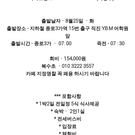
출발날자ㆍ8월25일 ㆍ화
출발장소 - 지하철 종로3가역 15번 출구 직진 Y.B.M 어학원
앞
출발시간 - 종로3가 ㆍ 07: 00 죽전 - 07 : 30
회비ㆍ154,000원
복수초 ㆍ010 3222 3557
카페 지정명찰 꼭 패용 하시기 바랍니다
*** 포함사항
* 1박2일 전일정 5식 식사제공
* 숙박ㆍ 2인1실
* 전세버스비
* 입장료
* 체험비