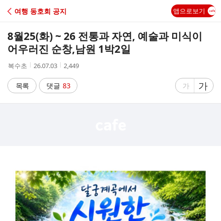
C
여행 동호회 공지
앱으로보기
A
8월25(화) ~ 26 전통과 자연, 예술과 미식이
F
어우러진 순창,남원 1박2일
작
작
조
복수초
26.07.03
2,449
E
성
성
회
자
시
수
글
가
글
목록
댓글
83
가
간
자
자
크
크
기
기
크
작
게
게