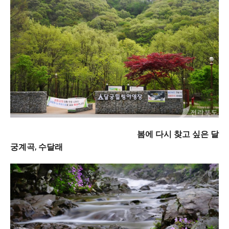
봄에 다시 찾고 싶은 달
궁계곡, 수달래