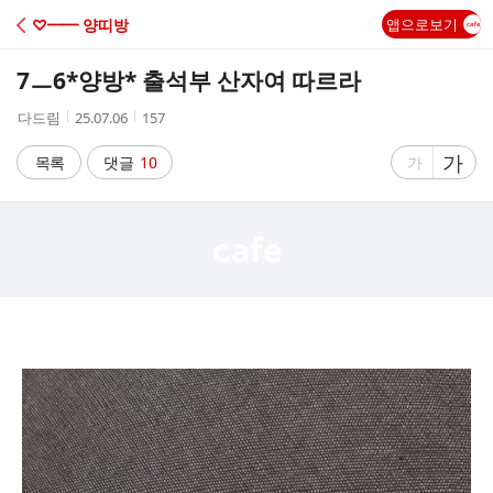
C
♡━━ 양띠방
앱으로보기
A
7ㅡ6*양방* 출석부 산자여 따르라
F
작
작
조
다드림
25.07.06
157
성
성
회
E
자
시
수
글
가
글
목록
댓글
10
가
간
자
자
크
크
기
기
크
작
게
게