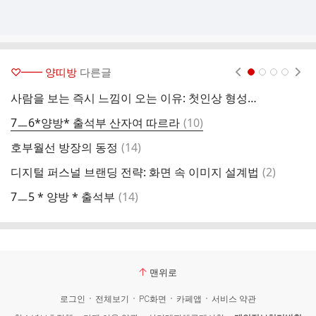
♡━━ 양띠방
다른글
현재페이지 1
2
3
4
사람을 보는 즉시 느낌이 오는 이유: 첫인상 형성의 6단계 심리 법칙
동
댓
7ㅡ6*양방* 출석부 산자여 따르라
(
10
)
7
글
댓
호부월선 방장의 동정
(
14
)
베
글
댓
디지털 퍼스널 브랜딩 전략: 화면 속 이미지 설계법
(
2
)
사
글
댓
7ㅡ5 * 양방 * 출석부
(
14
)
7
글
맨위로
로그인
전체보기
PC화면
카페앱
서비스 약관