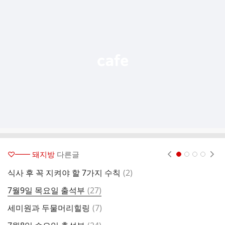
가
기
능
열
기
♡━━ 돼지방
다른글
현재페이지 1
2
3
4
댓
식사 후 꼭 지켜야 할 7가지 수칙
(
2
)
7
글
댓
7월9일 목요일 출석부
(
27
)
세
글
댓
세미원과 두물머리힐링
(
7
)
7
글