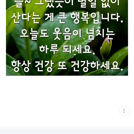
현
재
게
시
글
추