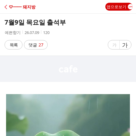
C
♡━━ 돼지방
앱으로보기
A
7월9일 목요일 출석부
F
작
작
조
예쁜향기
26.07.09
120
성
성
회
E
자
시
수
글
가
글
목록
댓글
27
가
간
자
자
크
크
기
기
크
작
게
게