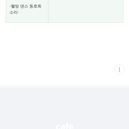
-웰빙 댄스 동호회
소리-
현
재
게
시
글
추
가
기
능
열
기