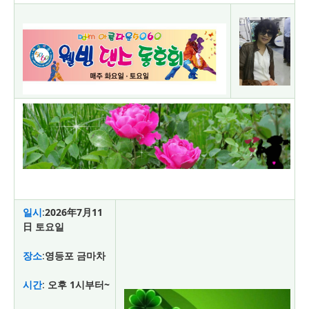
일시
:
2026年7月11
日 토요일
장소
:
영등포 금마차
시간
:
오후 1시부터~