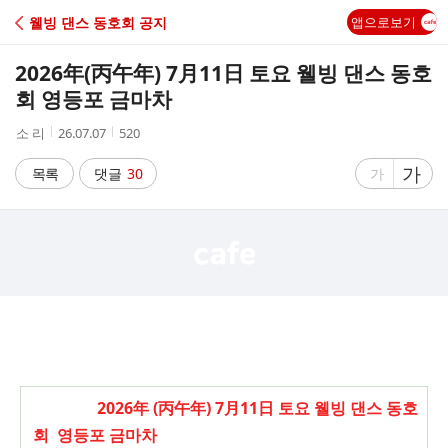
C
웰빙 댄스 동호회 공지
앱으로보기
A
2026年(丙午年) 7月11日 토요 웰빙 댄스 동호
F
회 영등포 금마차
작
작
조
소 리
26.07.07
520
E
성
성
회
자
시
수
글
가
글
목록
댓글
30
가
간
자
자
크
크
기
기
크
작
게
게
2026年
(丙午年)
7月11日 토요 웰빙 댄스 동호
회 영등포 금마차