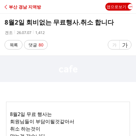
C
부산 경남 지역방
앱으로보기
A
8월2일 회비없는 무료행사.취소 합니다
F
작
작
조
겐조
26.07.07
1,412
성
성
회
E
자
시
수
글
가
글
목록
댓글
80
가
간
자
자
크
크
기
기
크
작
게
게
8월2일 무료 행사는
회원님들이 부담이될것같아서
취소 하는것이