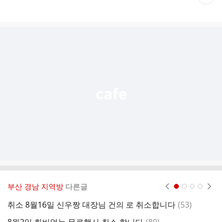
재
게
시
글
추
가
기
능
열
기
부산 경남 지역방
다른글
현재페이지 1
2
3
4
댓
취소 8월16일 신우짱 대장님 건의 로 취소합니다
(
53
)
글
댓