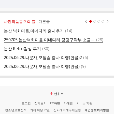
사진작품동호회 출..
다른글
현재페이지 1
2
3
4
댓
논산 벽화마을,미네다리 출사후기
(
14
)
글
댓
250705.논산벽화마을.미네다리.강경구락부.소금문학관 출사.
(
28
)
환
글
댓
논산 Retro감성 후기
(
30
)
두
글
댓
2025.06.29.나문재,모월숲 출사 여행(인물)2
(
6
)
글
댓
2025.06.29.나문재,모월숲 출사 여행(인물)
(
9
)
해
글
맨위로
로그인
전체보기
PC화면
카페앱
서비스 약관
청소년보호정책
카페 이용 약관
상거래피해구제신청
개인정보처리방침