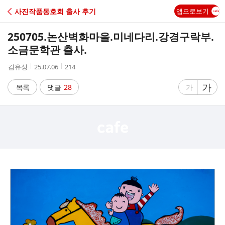
C
사진작품동호회 출사 후기
앱으로보기
A
250705.논산벽화마을.미네다리.강경구락부.
F
소금문학관 출사.
작
작
조
김유성
25.07.06
214
E
성
성
회
자
시
수
글
가
글
목록
댓글
28
가
간
자
자
크
크
기
기
크
작
게
게