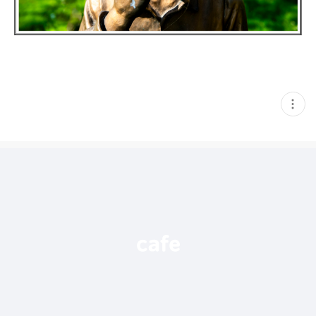
현
재
게
시
글
추
가
기
능
열
기