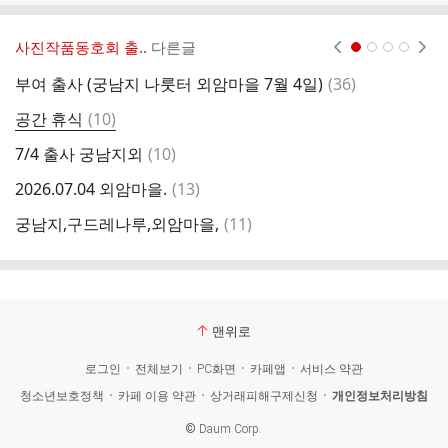
사진작품동호회 출..
다른글
현재페이지 1
2
3
4
댓
부여 출사 (궁남지 나룻터 외암마을 7월 4일)
(
36
)
비
글
댓
공간 휴식
(
10
)
외
글
댓
7/4 출사 궁남지외
(
10
)
부
글
댓
2026.07.04 외암마을.
(
13
)
글
댓
궁남지,구드레나루,외암마을,
(
11
)
부
글
맨위로
로그인
전체보기
PC화면
카페앱
서비스 약관
청소년보호정책
카페 이용 약관
상거래피해구제신청
개인정보처리방침
©
Daum Corp.