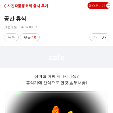
C
사진작품동호회 출사 후기
앱으로보기
A
공간 휴식
F
작
작
조
그럼에도
26.07.08
155
성
성
회
E
자
시
수
글
가
글
목록
댓글
10
가
간
자
자
크
크
기
기
크
작
게
게
장마철 어찌 지나시나요?
휴식기에 간식으로 한컷(범부채꽃)