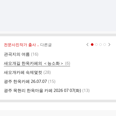
전문사진작가 출사 ..
다른글
현재페이지 1
2
3
4
댓
관곡지의 여름
(
16
)
7
글
댓
새오개길 한옥카페의 ＜능소화＞
(
6
)
2
글
댓
새오개카페 숙제몇컷
(
28
)
새
글
댓
광주 한옥카페 26.07.07
(
15
)
글
댓
광주 목현리 한옥마을 카페 2026 07 07(화)
(
13
)
2
글