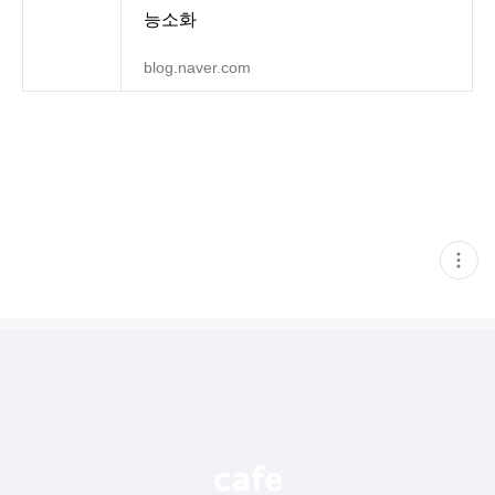
능소화
blog.naver.com
현
재
게
시
글
추
가
기
능
열
기