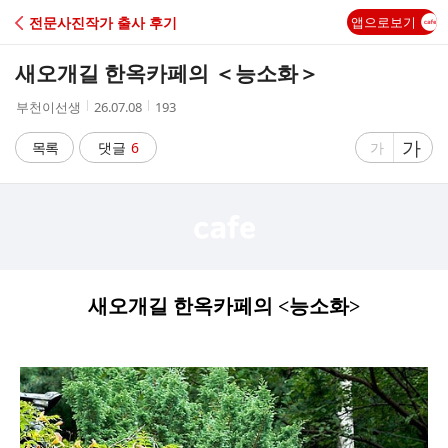
C
전문사진작가 출사 후기
앱으로보기
A
새오개길 한옥카페의 ＜능소화＞
F
작
작
조
부천이선생
26.07.08
193
성
성
회
E
자
시
수
글
가
글
목록
댓글
6
가
간
자
자
크
크
기
기
크
작
게
게
새오개길 한옥카페의 <능소화>