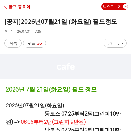
C
골프 동호회
앱으로보기
A
[공지]
2026년07월21일 (화요일) 필드정모
F
작
작
조
이 수
26.07.01
726
성
성
회
E
자
시
수
글
가
글
목록
댓글
36
가
간
자
자
크
크
기
기
크
작
게
게
2026년 7월 21일(화요일) 필드 정모
2026년07월21일(화요일)
동코스 07:25부터2팀(그린피10만
원) =>
08:05부터2팀(그린피 9만원)
남코스 07:25부터2팀(그린피10만