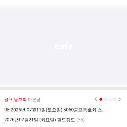
시
글
추
가
기
능
열
기
골프 동호회
다른글
현재페이지 1
2
3
4
RE:2026년 07월11일(토요일) 5060골프동호회 스크린모임 결산보고
댓
2026년07월21일 (화요일) 필드정모
(
36
)
글