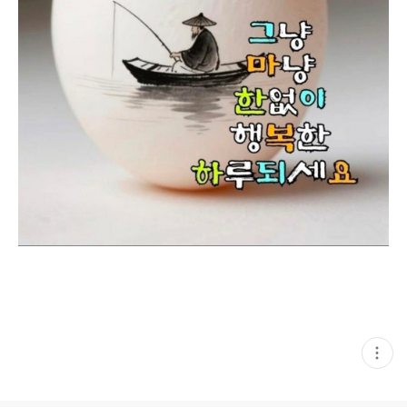
현
재
게
시
글