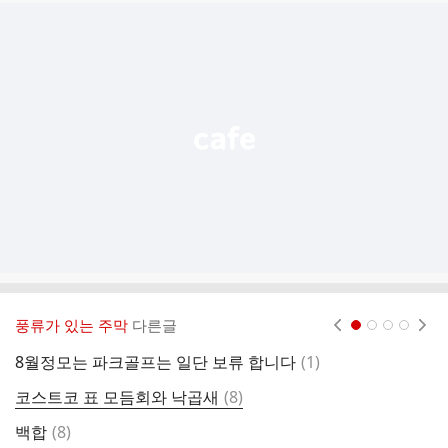
추
가
기
능
열
기
풍류가 있는 주막
다른글
현재페이지 1
2
3
4
댓
8월정모는 파크골프는 일단 보류 합니다
(
1
)
글
댓
코스트코 표 모듬회와 낙곱새
(
8
)
매
글
댓
백합
(
8
)