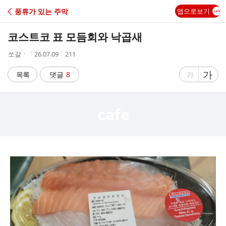
C
풍류가 있는 주막
앱으로보기
A
코스트코 표 모듬회와 낙곱새
F
작
작
조
쏘갈ㆍ
26.07.09
211
성
성
회
E
자
시
수
글
가
글
목록
댓글
8
가
간
자
자
크
크
기
기
크
작
게
게