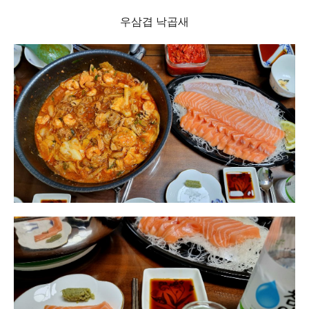
우삼겹 낙곱새