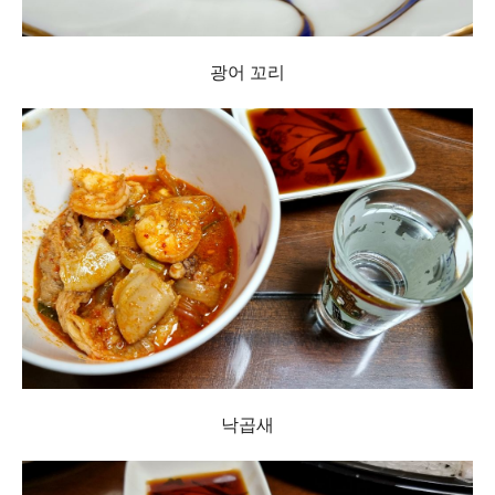
광어 꼬리
낙곱새