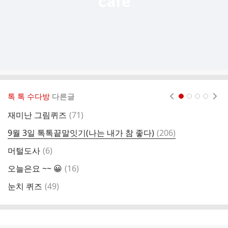
톡 톡 수다방
다른글
현재페이지 1
2
3
4
댓
재미난 그림퀴즈
(
71
)
양
글
댓
9월 3일 톡톡끝말잇기(나는 내가 참 좋다)
(
206
)
잘
글
댓
머털도사
(
6
)
모
글
댓
오늘은요 ~~ 😀
(
16
)
톡
글
댓
눈치 퀴즈
(
49
)
삶
글