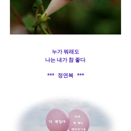
누가 뭐래도
나는 내가 참 좋다.
*** 정연복 ***