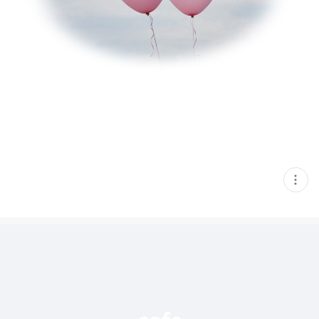
현
재
게
시
글
추
가
기
능
열
기