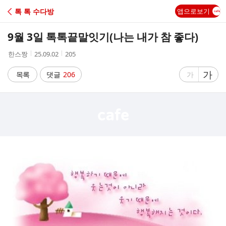
C
톡 톡 수다방
앱으로보기
A
9월 3일 톡톡끝말잇기(나는 내가 참 좋다)
F
작
작
조
한스짱
25.09.02
205
성
성
회
E
자
시
수
글
가
글
목록
댓글
206
가
간
자
자
크
크
기
기
크
작
게
게