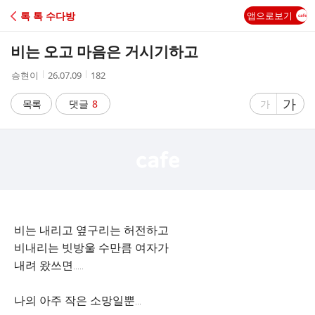
C
톡 톡 수다방
앱으로보기
A
비는 오고 마음은 거시기하고
F
작
작
조
승현이
26.07.09
182
성
성
회
E
자
시
수
글
가
글
목록
댓글
8
가
간
자
자
크
크
기
기
크
작
게
게
비는 내리고 옆구리는 허전하고
비내리는 빗방울 수만큼 여자가
내려 왔쓰면.....
나의 아주 작은 소망일뿐...