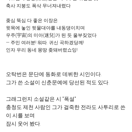
축사 지붕도 폭삭 무너져내렸다
좆심 뚝심 다 좋은 이장은
윗목에 놓인 뒷물대야를 내동댕이치며
우주(宇宙)의 미아(迷兒)가 된 듯 울부짖었다
― 주민 여러분! 워따. 귀신 곡하겠당께!
인자 우리 동네 몽땅 좆돼버렸쇼잉!
오탁번은 문단에 동화로 데뷔한 시인이다.
그가 쓴 소설이 신춘문예에 당선된 적도 있다.
그래그런지 소설같은 시 "폭설"
충청도 제천 사람인 그가 걸죽한 전라도 사투리로 쓴
이 시를 보며
잠시 웃어 봤다.