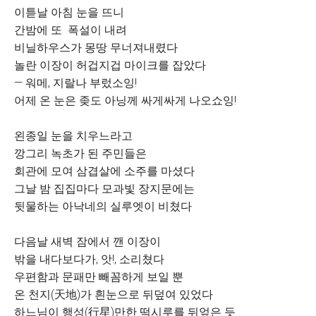
이튿날 아침 눈을 뜨니
간밤에 또 폭설이 내려
비닐하우스가 몽땅 무너져내렸다
놀란 이장이 허겁지겁 마이크를 잡았다
― 워메, 지랄나 부렀소잉!
어제 온 눈은 좆도 아닝께 싸게싸게 나오쇼잉!
왼종일 눈을 치우느라고
깡그리 녹초가 된 주민들은
회관에 모여 삼겹살에 소주를 마셨다
그날 밤 집집마다 모과빛 장지문에는
뒷물하는 아낙네의 실루엣이 비쳤다
다음날 새벽 잠에서 깬 이장이
밖을 내다보다가, 앗!, 소리쳤다
우편함과 문패만 빼꼼하게 보일 뿐
온 천지(天地)가 흰눈으로 뒤덮여 있었다
하느님이 행성(行星)만한 떡시루를 뒤엎은 듯