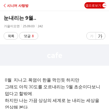
C
시니어 사랑방
앱으로보기
A
눈내리는 9월..
F
작
작
조
가을이오면
25.09.03
242
성
성
회
E
자
시
수
글
가
글
목록
댓글
8
가
간
자
자
크
크
기
기
크
작
게
게
8월 지나고..폭염이 한풀 꺽인듯 하지만
그래도 아직 30도를 오르내리는 9월 초순이다보니
덥다고 할밖에..
하지만 나는 가끔 상상의 세계로 눈 내리는 세상을
연상해 본다.