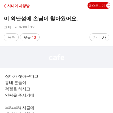
C
시니어 사랑방
앱으로보기
A
이 외딴섬에 손님이 찾아왔어요.
F
작
작
조
그 바
26.07.08
350
성
성
회
E
자
시
수
글
가
글
목록
댓글
13
가
간
자
자
크
크
기
기
크
작
게
게
장마가 찾아온다고
동네 분들이
걱정을 하시고
연락을 주시기에
부랴부랴 시골에