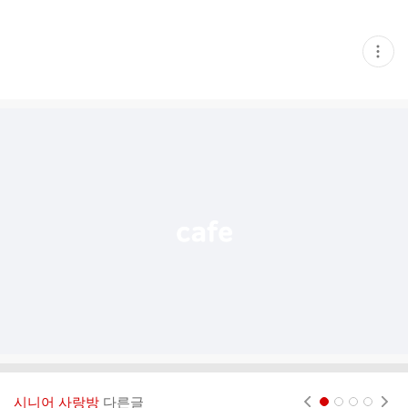
현
재
게
시
글
추
가
기
능
열
기
시니어 사랑방
다른글
현재페이지 1
2
3
4