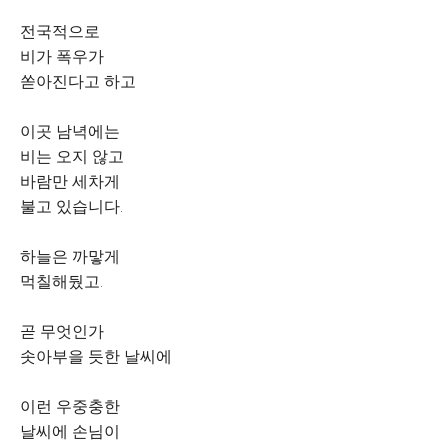
전국적으로
비가 폭우가
쏟아진다고 하고
이곳 남녁에는
비는 오지 않고
바람만 세차게
불고 있습니다.
하늘은 까맣게
먹칠해뒀고.
곧 무엇인가
솟아부을 듯한 날씨에
이런 우중충한
날씨에 손님이