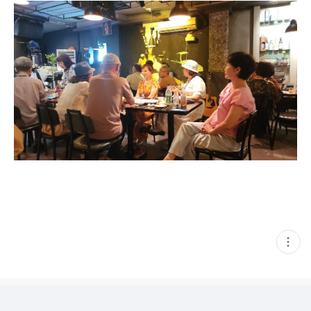
현
재
게
시
글
추
가