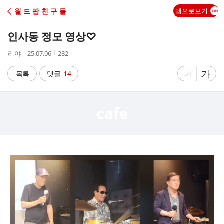
C
월 드 팝 친 구 들
앱으로보기
A
인사동 정모 영상♡
F
작
작
조
리야
25.07.06
282
성
성
회
E
자
시
수
글
가
글
목록
댓글
14
가
간
자
자
크
크
기
기
크
작
게
게