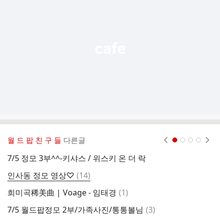
기
능
열
기
월 드 팝 친 구 들
다른글
현재페이지 1
2
3
4
7/5 정모 3부^^-키샤스 / 위스키 온 더 락
댓
인사동 정모 영상♡
(
14
)
7
글
댓
희미곡稀美曲 | Voage - 임태경
(
1
)
7
글
댓
7/5 월드팝정모 2부/가족사진/통통볼님
(
3
)
글