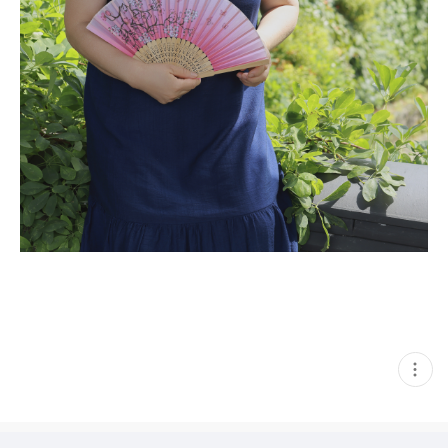
현
재
게
시
글
추