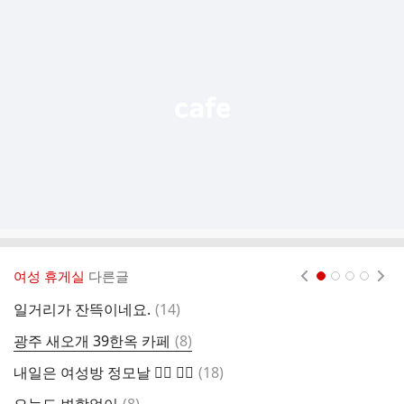
가
기
능
열
기
여성 휴게실
다른글
현재페이지 1
2
3
4
댓
일거리가 잔뜩이네요.
(
14
)
글
댓
광주 새오개 39한옥 카페
(
8
)
이
글
댓
내일은 여성방 정모날 🙇‍♀️ 🙇‍♀️
(
18
)
아
글
댓