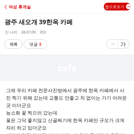
C
여성 휴게실
앱으로보기
A
광주 새오개 39한옥 카페
F
작
작
조
산 나리
26.07.09
353
성
성
회
E
자
시
수
글
가
글
목록
댓글
8
가
간
자
자
크
크
기
기
크
작
게
게
그제 우리 카페 전문사진방에서 광주에 한옥 카페에서 사
진 찍기 위해 갔는데 교통도 안좋고 차 없이는 가기 어려운
곳 이더군요
능소화 꽃 찍으러 갔는데
꽃은 그닥 좋지않고 산골짜기에 한옥 카페만 규모가 크게
자리 하고 있더군요