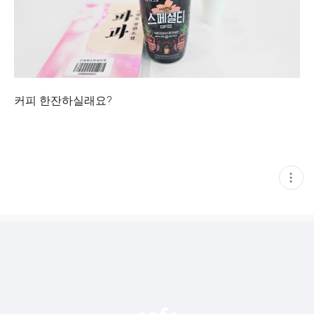
커피 한잔하실래요?
현
재
게
시
글
추
가
기
능
열
기