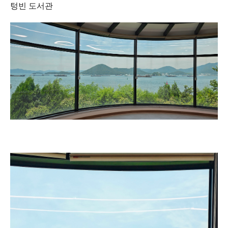
텅빈 도서관