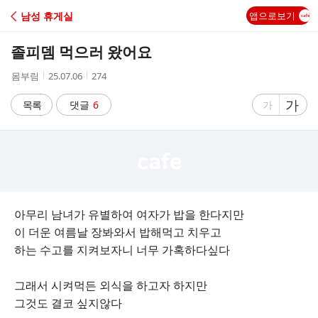
C
남성 휴게실
앱으로보기
A
졸피뎀 먹으러 왔어요
F
작
작
조
몸부림
25.07.06
274
성
성
회
E
자
시
수
글
가
글
목록
댓글
6
가
간
자
자
크
크
기
기
크
작
게
게
아무리 남녀가 유별하여 여자가 밥을 한다지만
이 더운 여름날 장봐와서 밥해먹고 치우고
하는 수고를 지켜보자니 너무 가혹하다싶다
그래서 시켜먹든 외식을 하고자 하지만
그것도 결코 싶지않다