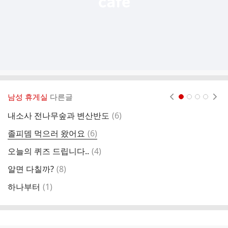
남성 휴게실
다른글
현재페이지 1
2
3
4
댓
내소사 전나무숲과 변산반도
(
6
)
저
글
댓
졸피뎀 먹으러 왔어요
(
6
)
방
글
댓
오늘의 퀴즈 드립니다..
(
4
)
불
글
댓
알면 다칠까?
(
8
)
오
글
댓
하나부터
(
1
)
오
글