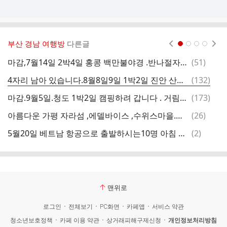
부산 경남 여행방
다른글
현재페이지 1
2
3
4
댓
마감,7월14일 2박4일 홍콩 백만불야경 .반나절자유 .홍콩핵심일정 .
(
51
)
글
댓
4자리 남아 있습니다.8월8일9일 1박2일 진안 산속계곡 힐링 펜션 .69.000원. 코스트코생.삼겹살.제공.
(
132
)
글
댓
마감.9월5일.청도 1박2일 캠핑하려 갑니다 . 거림펜션. 참가비,65.000.코스트코 생삼겹살.제공.
(
173
)
6
글
댓
아름다운 가평 자라섬 ,에델바이스 ,수위스마을.이탈리아 마을,프랑스마을
(
26
)
글
댓
5월20일 베트남 항공으로 출발하시는10명 아침 8시30분.까지 김해공항으로오세요
(
2
)
글
맨위로
로그인
전체보기
PC화면
카페앱
서비스 약관
청소년보호정책
카페 이용 약관
상거래피해구제신청
개인정보처리방침