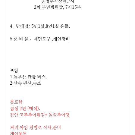
공영주차장앞,7시
2차 부민병원앞, 7시15분
4. 방배정: 5인1실,8인1실 온돌,
5.준 비 물 : 세면도구 ,개인장비
포함.
1.뉴부산 관광 버스,
2.산속 펜션.숙소
불포함
점심 2번 (매식).
진안 고추추어튀김+
돌솥추어탕
저녁,아침 팀별로 식사,준비
개인용돈