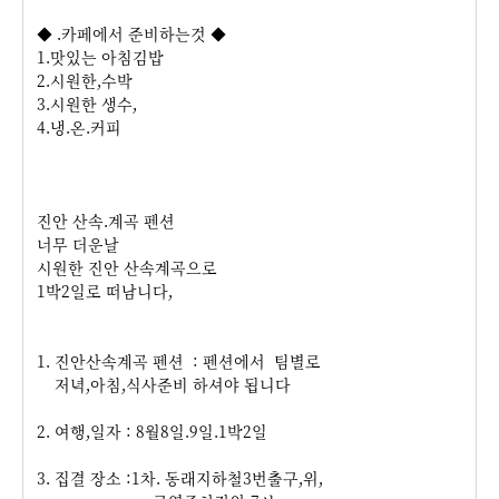
◆ .카페에서 준비하는것 ◆
1.맛있는 아침김밥
2.시원한,수박
3.시원한 생수,
4.냉.온.커피
진안 산속.계곡 펜션
너무 더운날
시원한 진안 산속계곡으로
1박2일로 떠남니다,
1. 진안산속계곡 펜션 : 펜션에서 팀별로
저녁,아침,식사준비 하셔야 됩니다
2. 여행,일자 : 8월8일.9일.1박2일
3. 집결 장소 :1차. 동래지하철3번출구,위,