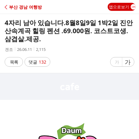
C
부산 경남 여행방
앱으로보기
A
4자리 남아 있습니다.8월8일9일 1박2일 진안
F
산속계곡 힐링 펜션 .69.000원. 코스트코생.
삼겹살.제공.
E
작
작
조
겐조
26.06.11
2,115
성
성
회
자
시
수
글
가
글
목록
댓글
132
가
간
자
자
크
크
기
기
크
작
게
게