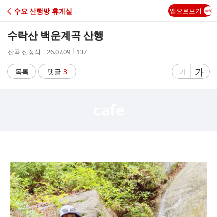
C
수요 산행방 휴게실
앱으로보기
A
수락산 백운계곡 산행
F
작
작
조
산곡 신정식
26.07.09
137
성
성
회
E
자
시
수
글
가
글
목록
댓글
3
가
간
자
자
크
크
기
기
크
작
게
게