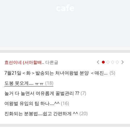
효선이네 (서아할배..
다른글
현재페이지 1
2
3
4
댓
7월21일＜화＞발송되는 처녀여왕벌 분양 ＜매진＞
(
5
)
저
글
댓
도봉 못오게.... ㅠㅠ
(
18
)
야
글
댓
놀거 다 놀면서 여유롭게 꿀벌관리 ??
(
7
)
꿀
글
댓
여왕벌 유입의 팁 하나....^^
(
16
)
처
글
댓
진화되는 분봉법....쉽고 간편하게 ^^
(
20
)
아
글