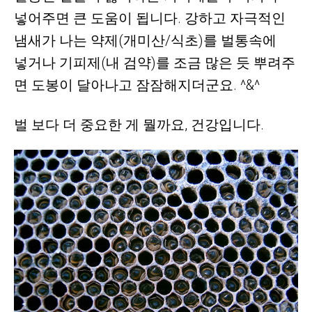
넣어주면 큰 도움이 됩니다.
강하고 자극적인
냄새가 나는 약제(개미산/식초)를 벌통속에
넣거나
기피제(내 검약)를 조금 많은 듯 뿌려주
면 도봉이 달아나고 잠잠해지더군요. ^&^
벌 보다 더 중요한 게 뭘까요, 건강입니다.