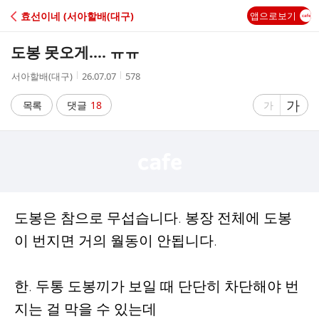
C
효선이네 (서아할배(대구)
앱으로보기
A
도봉 못오게.... ㅠㅠ
F
작
작
조
서아할배(대구)
26.07.07
578
성
성
회
E
자
시
수
글
가
글
목록
댓글
18
가
간
자
자
크
크
기
기
크
작
게
게
도봉은 참으로 무섭습니다. 봉장 전체에 도봉
이 번지면 거의 월동이 안됩니다.
한. 두통 도봉끼가 보일 때 단단히 차단해야 번
지는 걸 막을 수 있는데