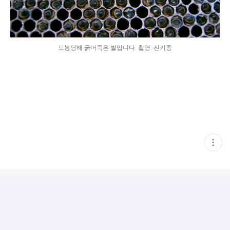
도봉당해 굵어죽은 벌입니다. 촬영: 진기종
현
재
게
시
글
추
가
기
능
열
기