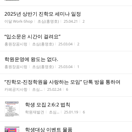
2025년 상반기 진학모 세미나 일정
게시판명
작성자
작성시간
조회수
이달 Work-Shop
초심(홍명호)
25.04.21
2
“입소문은 시간이 걸려요”
게시판명
작성자
작성시간
조회수
홍원장꿈시렁
초심(홍명호)
25.03.04
2
학원운영에 왕도는 없다.
게시판명
작성자
작성시간
조회수
홍원장꿈시렁
초심(홍명호)
25.03.04
1
“진학모-진정학원을 사랑하는 모임” 단톡 방을 통하여
게시판명
작성자
작성시간
조회수
카페공지사항
초심...
25.02.24
6
학생 모집 2:6:2 법칙
게시판명
작성자
작성시간
조회수
학원재발견
초심...
25.01.19
6
학생대상 이벤트 물품