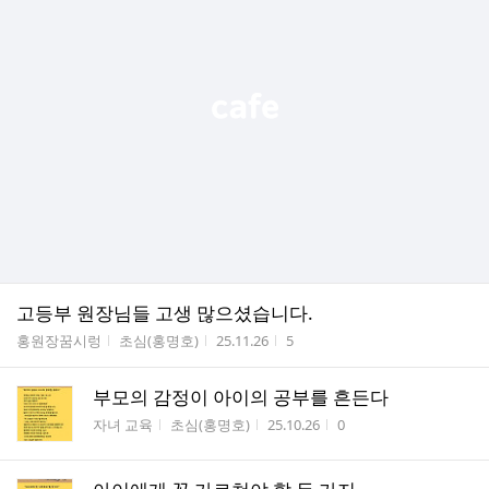
고등부 원장님들 고생 많으셨습니다.
게시판명
작성자
작성시간
조회수
홍원장꿈시렁
초심(홍명호)
25.11.26
5
부모의 감정이 아이의 공부를 흔든다
게시판명
작성자
작성시간
조회수
자녀 교육
초심(홍명호)
25.10.26
0