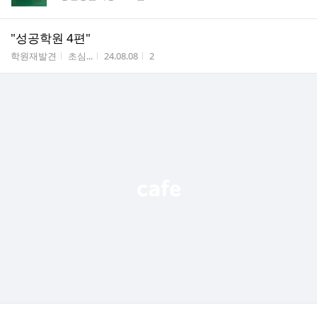
"성공학원 4편"
게시판명
작성자
작성시간
조회수
학원재발견
초심...
24.08.08
2