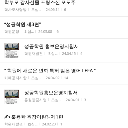
학부모 감사선물 프랑스산 포도주
게시판명
작성자
작성시간
조회수
학사모사랑방
초심...
24.06.14
6
“성공학원 제3편”
게시판명
작성자
작성시간
조회수
학원운영
초심...
24.05.08
6
성공학원 홍보운영지침서
게시판명
작성자
작성시간
조회수
학원재발견
초심...
24.04.15
4
“ 학원에 새로운 변화 특허 받은 영어 LEFA ”
게시판명
작성자
작성시간
조회수
카페공지사항
초심...
24.04.02
14
성공학원홍보운영지침서
게시판명
작성자
작성시간
조회수
홍원장꿈시렁
초심...
24.04.01
3
✍ 훌륭한 원장이란?- 제1편
게시판명
작성자
작성시간
조회수
학원재발견
초심...
24.02.23
1