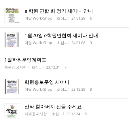
e 학원 연합 회 정기 세미나 안내
게시판명
작성자
작성시간
조회수
이달 Work-Shop
초심...
24.01.29
6
1월20일 e학원연합회 세미나 안내
게시판명
작성자
작성시간
조회수
이달 Work-Shop
초심...
24.01.08
3
1월학원운영계획표
게시판명
작성자
작성시간
조회수
홍원장꿈시렁
초심...
23.12.31
7
학원홍보운영 세미나
게시판명
작성자
작성시간
조회수
이달 Work-Shop
초심...
23.12.29
3
산타 할아버지 선물 주세요
게시판명
작성자
작성시간
조회수
카페공지사항
초심...
23.12.24
5