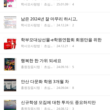
게시판명
작성자
작성시간
조회수
학사모사랑방
초심...
25.01.09
4
남은 2024년 잘 마무리 하시고,
게시판명
작성자
작성시간
조회수
학사모사랑방
초심...
24.12.24
2
학부모대상선물-e학원연합회 회원만을 위한
게시판명
작성자
작성시간
조회수
학사모사랑방
초심...
24.12.21
4
행복한 한 가위 되세요
게시판명
작성자
작성시간
조회수
홍원장꿈시렁
초심...
24.09.16
5
안산 다문화 학원 3개월 차
게시판명
작성자
작성시간
조회수
홍원장꿈시렁
초심...
24.09.04
8
신규학생 모집에 대한 투자도 중요하지만
게시판명
작성자
작성시간
조회수
홍원장꿈시렁
초심...
24.08.12
3