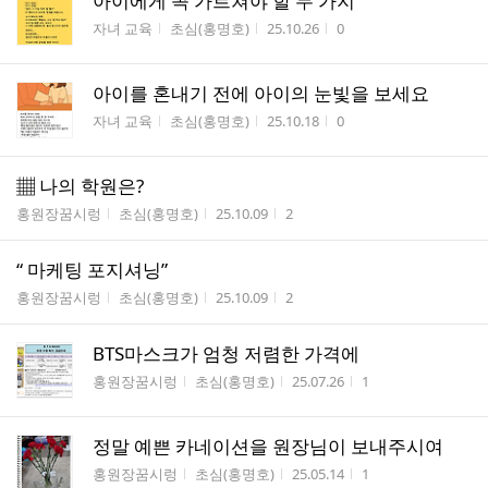
아이에게 꼭 가르쳐야 할 두 가지
게시판명
작성자
작성시간
조회수
자녀 교육
초심(홍명호)
25.10.26
0
아이를 혼내기 전에 아이의 눈빛을 보세요
게시판명
작성자
작성시간
조회수
자녀 교육
초심(홍명호)
25.10.18
0
▦ 나의 학원은?
게시판명
작성자
작성시간
조회수
홍원장꿈시렁
초심(홍명호)
25.10.09
2
“ 마케팅 포지셔닝”
게시판명
작성자
작성시간
조회수
홍원장꿈시렁
초심(홍명호)
25.10.09
2
BTS마스크가 엄청 저렴한 가격에
게시판명
작성자
작성시간
조회수
홍원장꿈시렁
초심(홍명호)
25.07.26
1
정말 예쁜 카네이션을 원장님이 보내주시여
게시판명
작성자
작성시간
조회수
홍원장꿈시렁
초심(홍명호)
25.05.14
1