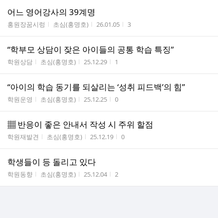
어느 영어강사의 39계명
게시판명
작성자
작성시간
조회수
홍원장꿈시렁
초심(홍명호)
26.01.05
3
“학부모 상담이 잦은 아이들의 공통 학습 특징”
게시판명
작성자
작성시간
조회수
학원상담
초심(홍명호)
25.12.29
1
“아이의 학습 동기를 되살리는 ‘성취 피드백’의 힘”
게시판명
작성자
작성시간
조회수
학원운영
초심(홍명호)
25.12.25
0
▦ 반응이 좋은 안내서 작성 시 주위 할점
게시판명
작성자
작성시간
조회수
학원재발견
초심(홍명호)
25.12.19
0
학생들이 등 돌리고 있다
게시판명
작성자
작성시간
조회수
학원동향
초심(홍명호)
25.12.04
2