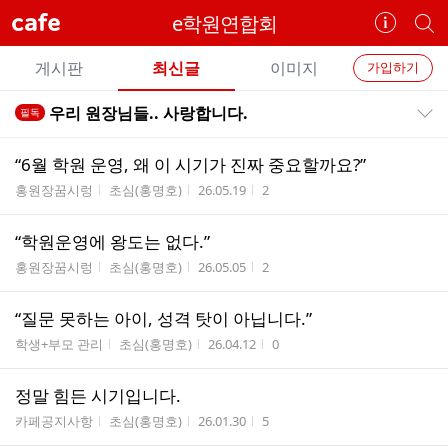
cafe
e학원연합회
카
개
페
별
개
정
카
게시판
최신글
이미지
가입하기
보
별
페
전
전
보
검
우리 원장님들.. 사랑합니다.
필독
카
공지목록 펼치기/접기
체
기
색
체
페
글
글
“6월 학원 운영, 왜 이 시기가 진짜 중요할까요?”
리
메
게시판명
작성자
작성시간
조회수
홍원장꿈시렁
초심(홍명호)
26.05.19
2
스
뉴
트
“학원운영에 왕도는 없다.”
게시판명
작성자
작성시간
조회수
홍원장꿈시렁
초심(홍명호)
26.05.05
2
“질문 못하는 아이, 성격 탓이 아닙니다.”
게시판명
작성자
작성시간
조회수
학생+부모 관리
초심(홍명호)
26.04.12
0
정말 힘든 시기입니다.
게시판명
작성자
작성시간
조회수
카페공지사항
초심(홍명호)
26.01.30
5