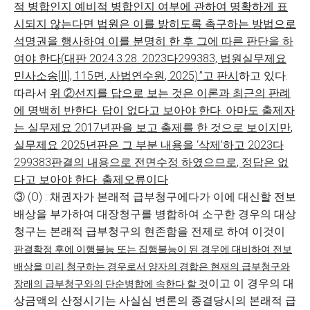
적 병합인지 예비적 병합인지 여부에 관하여 명확하게 표
시되지 않는다면 법원은 이를 밝히도록 촉구하는 방법으로
석명권을 행사하여 이를 분명히 한 후 그에 따른 판단을 하
여야 한다
(
대판
2024.3.28. 2023
다
299383,
법원실무제요
민사소송
[
Ⅱ
], 115
면
,
사법연수원
, 2025).”
고 판시
하고 있다.
따라서
위
②
선지를 답으로 보는 것은 이론과 최근의 판례
에 명백히 반한다
.
답이 없다고 보아야 한다
.
아마도 출제자
는 실무제요
2017
년판을 보고 출제를 한 것으로 보이지만
,
실무제요
2025년
판은 그 부분 내용을
‘
삭제
’
하고
2023
다
299383
판결의 내용으로 전면수정 하였으므로
,
정답은 없
다고 보아야 한다
.
출제오류이다
.
③ (O) : 채권자가 본래적 급부청구에다가 이에 대신할 전보
배상을 부가하여 대장청구를 병합하여 소구한 경우의 대상
청구는 본래적 급부청구의 현존함을 전제로 하여 이것이
판결확정 후에 이행불능 또는 집행불능이 된 경우에 대비하여 전보
배상을 미리 청구하는 경우로서 양자의 경합은 현재의 급부청구와
이고 이 경우의 대
장래의 급부청구와의 단순병합에 속한다 할 것
상금액의 산정시기는 사실심 변론의 종결당시의 본래적 급