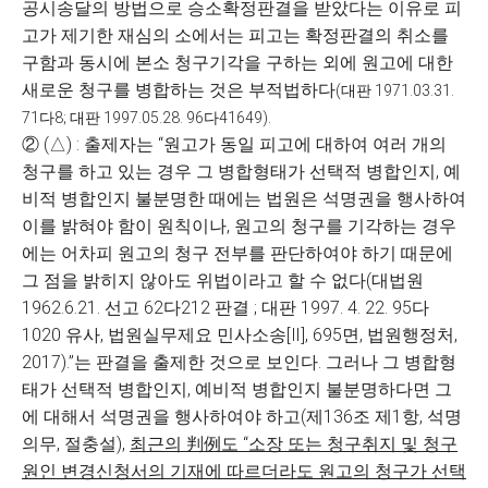
공시송달의 방법으로 승소확정판결을 받았다는 이유로 피
고가 제기한 재심의 소에서는 피고는 확정판결의 취소를
구함과 동시에 본소 청구기각을 구하는 외에 원고에 대한
새로운 청구를 병합하는 것은 부적법하다
(
대판
1971.03.31.
.
71
다
8;
대판
1997.05.28.
96
다
41649)
② (△) : 출제자는 “원고가 동일 피고에 대하여 여러 개의
청구를 하고 있는 경우 그 병합형태가 선택적 병합인지, 예
비적 병합인지 불분명한 때에는 법원은 석명권을 행사하여
이를 밝혀야 함이 원칙이나, 원고의 청구를 기각하는 경우
에는 어차피 원고의 청구 전부를 판단하여야 하기 때문에
그 점을 밝히지 않아도 위법이라고 할 수 없다(대법원
1962.6.21. 선고 62다212 판결 ; 대판 1997. 4. 22. 95다
1020 유사, 법원실무제요 민사소송[Ⅱ], 695면, 법원행정처,
2017).”는 판결을 출제한 것으로 보인다. 그러나 그 병합형
태가 선택적 병합인지, 예비적 병합인지 불분명하다면 그
에 대해서 석명권을 행사하여야 하고(제136조 제1항, 석명
의무, 절충설),
최근의
判例
도
“
소장 또는 청구취지 및 청구
원인 변경신청서의 기재에 따르더라도 원고의 청구가 선택