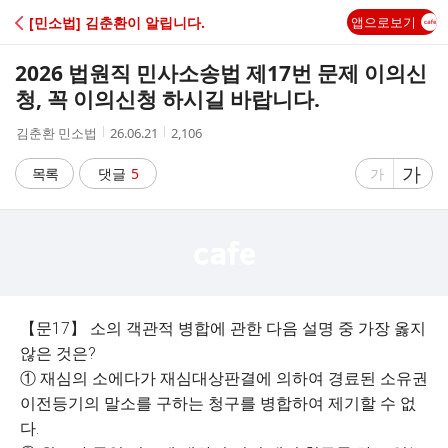
C
[민소법] 김춘환이 알립니다.
앱으로보기
A
2026 법원직 민사소송법 제17번 문제 이의신
F
청, 꼭 이의신청 하시길 바랍니다.
작
작
조
김춘환 민소법
26.06.21
2,106
E
성
성
회
자
시
수
글
가
글
목록
댓글
5
가
간
자
자
크
크
기
기
크
작
게
게
【문17】 소의 객관적 병합에 관한 다음 설명 중 가장 옳지
않은 것은?
① 재심의 소에다가 재심대상판결에 의하여 경료된 소유권
이전등기의 말소를 구하는 청구를 병합하여 제기할 수 없
다.