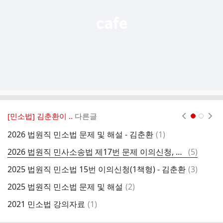
[민소법] 김춘환이 ..
다른글
현재페이지 1
2
댓
2026 법원직 민소법 문제 및 해설 - 김춘환
(
1
)
민
글
댓
2026 법원직 민사소송법 제17번 문제 이의신청, 꼭 이의신청 하시길 바랍니다.
(
5
)
2
글
댓
2025 법원직 민소법 15번 이의신청(1책형) - 김춘환
(
3
)
2
글
댓
2025 법원직 민소법 문제 및 해설
(
2
)
글
댓
2021 민소법 강의자료
(
1
)
글