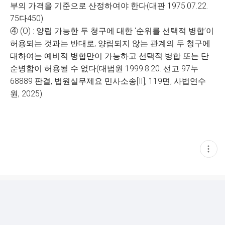
부의 가격을 기준으로 산정하여야 한다(대판 1975.07.22.
75다450).
④ (O) : 양립 가능한 두 청구에 대한 ‘순위를 선택적 병합’이
허용되는 것과는 반대로, 양립되지 않는 관계의 두 청구에
대하여는 예비적 병합만이 가능하고 선택적 병합 또는 단
순병합이 허용될 수 없다(대법원 1999.8.20. 선고 97누
68889 판결, 법원실무제요 민사소송[Ⅱ], 119면, 사법연수
원, 2025).
현
재
게
시
글
추
가
기
능
열
기