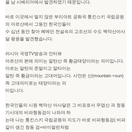
을 남 시베리아에서 발견하였기 때문입니다.
바로 이곳에서 멀지 않은 부리야트 공화국 퉁킨스키 국립공원
의 아르샨에서 그동안 한국인들이
수 십년 동안 찾아 헤메던 전설속의 고조선의 수도 백악산아사
달 평원을 발견했습니다.
러시아 국영TV방송과 인터뷰
아르샨의 본래 의미는 알탄산 즉 황금태양이라는 의미입니다.
아르는 알탄의 준말이고 알타이는
알탄 즉 황금이라는 고대어입니다. 사얀은 산(mountain =sun)
즉 고대의미로는 태양이라는 의
미입니다.
한국인들의 시원 백악산 아사달은 그 비표로서 무엽산 과 청동
기시대의 비파형동검이 나와야 하
는데 나는 퉁킨스키 국립공원의 지도가 바로 비파형동검( 비파
같이 생긴 청동 검=바이얼린처럼