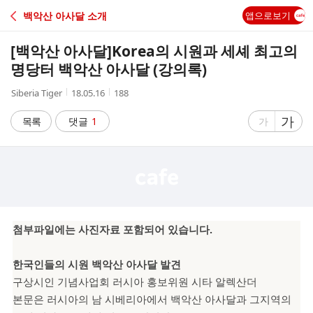
C
백악산 아사달 소개
앱으로보기
A
[백악산 아사달]
Korea의 시원과 세셰 최고의
F
명당터 백악산 아사달 (강의록)
작
작
조
Siberia Tiger
18.05.16
188
E
성
성
회
자
시
수
글
가
글
목록
댓글
1
가
간
자
자
크
크
기
기
크
작
게
게
첨부파일에는 사진자료 포함되어 있습니다.
한국인들의 시원 백악산 아사달 발견
구상시인 기념사업회 러시아 홍보위원 시타 알렉산더
본문은 러시아의 남 시베리아에서 백악산 아사달과 그지역의