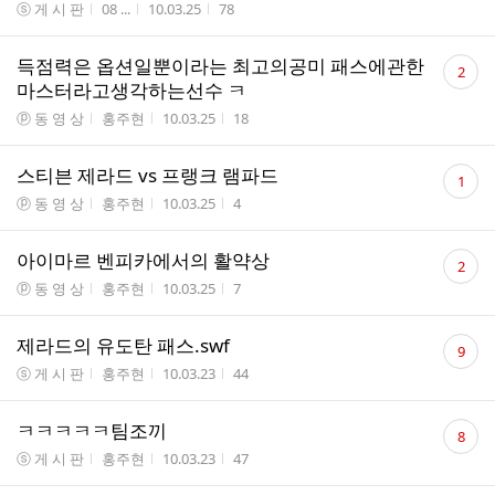
게시판명
작성자
작성시간
조회수
ⓢ 게 시 판
08 ...
10.03.25
78
댓
득점력은 옵션일뿐이라는 최고의공미 패스에관한
2
글
마스터라고생각하는선수 ㅋ
수
게시판명
작성자
작성시간
조회수
ⓟ 동 영 상
홍주현
10.03.25
18
댓
스티븐 제라드 vs 프랭크 램파드
1
글
게시판명
작성자
작성시간
조회수
ⓟ 동 영 상
홍주현
10.03.25
4
수
댓
아이마르 벤피카에서의 활약상
2
글
게시판명
작성자
작성시간
조회수
ⓟ 동 영 상
홍주현
10.03.25
7
수
댓
제라드의 유도탄 패스.swf
9
글
게시판명
작성자
작성시간
조회수
ⓢ 게 시 판
홍주현
10.03.23
44
수
댓
ㅋㅋㅋㅋㅋ팀조끼
8
글
게시판명
작성자
작성시간
조회수
ⓢ 게 시 판
홍주현
10.03.23
47
수