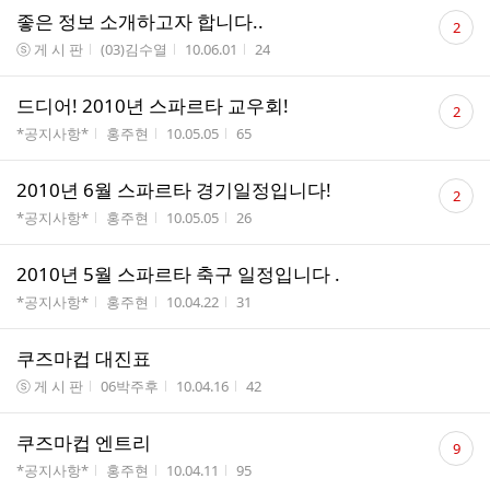
댓
좋은 정보 소개하고자 합니다..
2
글
게시판명
작성자
작성시간
조회수
ⓢ 게 시 판
(03)김수열
10.06.01
24
수
댓
드디어! 2010년 스파르타 교우회!
2
글
게시판명
작성자
작성시간
조회수
*공지사항*
홍주현
10.05.05
65
수
댓
2010년 6월 스파르타 경기일정입니다!
2
글
게시판명
작성자
작성시간
조회수
*공지사항*
홍주현
10.05.05
26
수
2010년 5월 스파르타 축구 일정입니다 .
게시판명
작성자
작성시간
조회수
*공지사항*
홍주현
10.04.22
31
쿠즈마컵 대진표
게시판명
작성자
작성시간
조회수
ⓢ 게 시 판
06박주후
10.04.16
42
댓
쿠즈마컵 엔트리
9
글
게시판명
작성자
작성시간
조회수
*공지사항*
홍주현
10.04.11
95
수