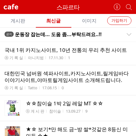
cafe
스파르타
카
개
페
별
개
정
카
게시판
최신글
이미지
가입하기
보
별
페
전
전
보
검
운동장 잡는데... 도움 좀...부탁드려요..!!
공지
카
공지목록 펼치기/접기
체
기
색
체
페
글
글
국내 1위 카지노사이트, 10년 전통의 우리 추천 사이트
리
메
게시판명
작성자
작성시간
조회수
ⓐ 기 록 실
아니치범
17.11.30
1
스
뉴
트
대한민국 넘버원 섹파사이트,카지노사이트,릴게임바다
이야기사이트,야마토릴게임사이트 소개해드립니다.
게시판명
작성자
작성시간
조회수
ⓐ 기 록 실
Tatto
17.08.15
0
☆☆참이슬 1박 2일 레알 MT ☆☆
게시판명
작성자
작성시간
조회수
ⓢ 게 시 판
참이슬
13.09.27
9
★☆ 보기*만 해도 금~방 쌀*것같은 8등신 미
인들 ☆★