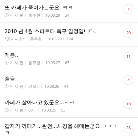
댓
또 카페가 죽어가는군요..ㅋㅋ
1
글
게시판명
작성자
작성시간
조회수
ⓢ 게 시 판
홍주현
10.03.29
34
수
댓
2010 년 4월 스파르타 축구 일정입니다.
20
글
게시판명
작성자
작성시간
조회수
*공지사항*
홍주현
10.03.29
124
수
댓
개총..
11
글
게시판명
작성자
작성시간
조회수
ⓢ 게 시 판
홍주현
10.03.27
67
수
댓
술을..
4
글
게시판명
작성자
작성시간
조회수
ⓢ 게 시 판
01오...
10.03.26
41
수
댓
까페가 살아나고 있군요...ㅋㅋ
10
글
게시판명
작성자
작성시간
조회수
ⓢ 게 시 판
08 ...
10.03.25
53
수
댓
갑자기 까페가...완전...사경을 헤매는군요 ㅋㅋㅋ
28
글
ㅋ
수