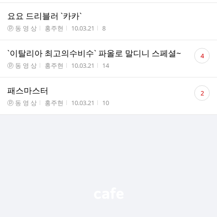
요요 드리블러 `카카`
게시판명
작성자
작성시간
조회수
ⓟ 동 영 상
홍주현
10.03.21
8
댓
`이탈리아 최고의수비수` 파올로 말디니 스페셜~
4
글
게시판명
작성자
작성시간
조회수
ⓟ 동 영 상
홍주현
10.03.21
14
수
댓
패스마스터
2
글
게시판명
작성자
작성시간
조회수
ⓟ 동 영 상
홍주현
10.03.21
10
수