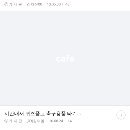
수
게시판명
작성자
작성시간
조회수
ⓢ 게 시 판
김차진00
10.06.30
48
댓
시간내서 퀴즈풀고 축구용품 타기...
2
글
게시판명
작성자
작성시간
조회수
ⓢ 게 시 판
(03)김수열
10.06.24
14
수