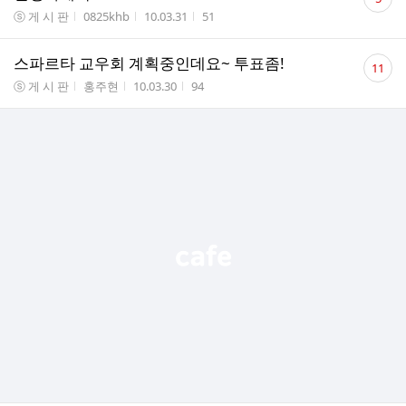
글
게시판명
작성자
작성시간
조회수
ⓢ 게 시 판
0825khb
10.03.31
51
수
댓
스파르타 교우회 계획중인데요~ 투표좀!
11
글
게시판명
작성자
작성시간
조회수
ⓢ 게 시 판
홍주현
10.03.30
94
수