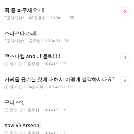
댓
꼭 좀 봐주세요~ !!
2
글
게시판명
작성자
작성시간
조회수
*공지사항*
08 정윤현
10.04.11
55
수
스파르타 카페 .
게시판명
작성자
작성시간
조회수
*공지사항*
홍주현
10.04.09
56
댓
쿠즈마컵 and...!!클릭!!!!!
3
글
게시판명
작성자
작성시간
조회수
ⓢ 게 시 판
홍주현
10.04.09
72
수
댓
카페를 옮기는 것에 대해서 어떻게 생각하시나요?
6
글
게시판명
작성자
작성시간
조회수
ⓢ 게 시 판
04김대희
10.04.08
62
수
구티 ^^;;
게시판명
작성자
작성시간
조회수
ⓟ 동 영 상
홍주현
10.04.05
13
Xavi VS Arsenal
게시판명
작성자
작성시간
조회수
ⓟ 동 영 상
홍주현
10.04.02
7