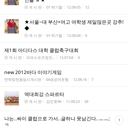
게시판명
작성자
작성시간
조회수
ⓢ 게 시 판
01 박기철
12.09.05
12
★서울~대 부산+여고 여학생 제일많은곳 강추!
◆
게시판명
작성자
작성시간
조회수
ⓢ 게 시 판
01 박기철
12.09.04
6
제1회 아디다스 대학 클럽축구대회
게시판명
작성자
작성시간
조회수
ⓢ 게 시 판
피파스포츠정진...
12.07.04
4
new 2012바다 이야기게임
게시판명
작성자
작성시간
조회수
연락망전용임시게시판
04생공여운형
12.06.16
7
역대최강 스파르타
게시판명
작성자
작성시간
조회수
ⓢ 게 시 판
김민호96
11.09.23
39
댓
나는..싸이 클럽으로 가서..글하나 못남긴다..ㅡㅡ;
1
글
ㅋ