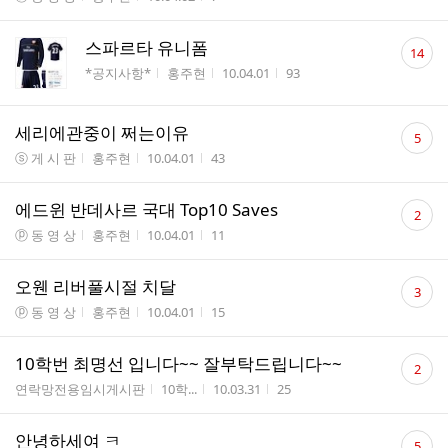
댓
스파르타 유니폼
14
글
게시판명
작성자
작성시간
조회수
*공지사항*
홍주현
10.04.01
93
수
댓
세리에관중이 쩌는이유
5
글
게시판명
작성자
작성시간
조회수
ⓢ 게 시 판
홍주현
10.04.01
43
수
댓
에드윈 반데사르 국대 Top10 Saves
2
글
게시판명
작성자
작성시간
조회수
ⓟ 동 영 상
홍주현
10.04.01
11
수
댓
오웬 리버풀시절 치달
3
글
게시판명
작성자
작성시간
조회수
ⓟ 동 영 상
홍주현
10.04.01
15
수
댓
10학번 최명선 입니다~~ 잘부탁드립니다~~
2
글
게시판명
작성자
작성시간
조회수
연락망전용임시게시판
10학...
10.03.31
25
수
댓
안녕하세여 ㅋ
5