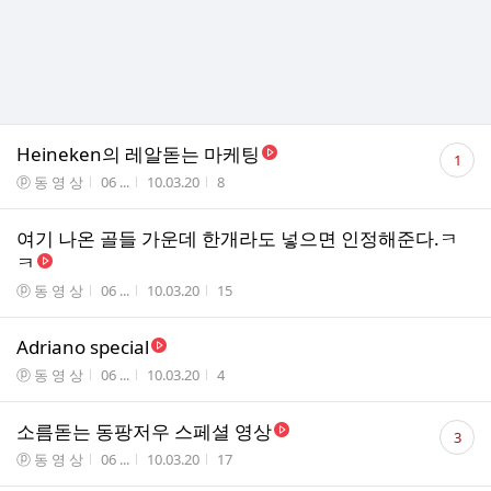
댓
Heineken의 레알돋는 마케팅
1
글
게시판명
작성자
작성시간
조회수
ⓟ 동 영 상
06 ...
10.03.20
8
수
여기 나온 골들 가운데 한개라도 넣으면 인정해준다.ㅋ
ㅋ
게시판명
작성자
작성시간
조회수
ⓟ 동 영 상
06 ...
10.03.20
15
Adriano special
게시판명
작성자
작성시간
조회수
ⓟ 동 영 상
06 ...
10.03.20
4
댓
소름돋는 동팡저우 스페셜 영상
3
글
게시판명
작성자
작성시간
조회수
ⓟ 동 영 상
06 ...
10.03.20
17
수