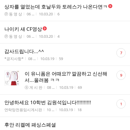
상자를 열었는데 호날두와 토레스가 나온다면ㅋ
게시판명
작성자
작성시간
조회수
ⓟ 동 영 상
06 ...
10.03.20
6
나이키 새 CF영상
게시판명
작성자
작성시간
조회수
ⓟ 동 영 상
06 ...
10.03.20
4
댓
감사드립니다...^^
7
글
게시판명
작성자
작성시간
조회수
*공지사항*
08 ...
10.03.19
59
수
댓
이 유니폼은 어때요?? 깔끔하고 신선해
9
글
서...올려봄 ㅋㅋ
수
게시판명
작성자
작성시간
조회수
ⓢ 게 시 판
08 ...
10.03.19
69
댓
안녕하세요 10학번 김원석입니다!!!!!!!!!!
1
글
게시판명
작성자
작성시간
조회수
연락망전용임시게시판
10 ...
10.03.19
18
수
후안 리켈메 패싱스페셜