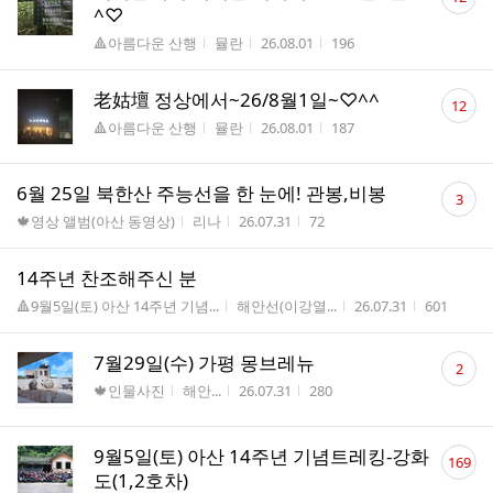
글
^♡
수
게시판명
작성자
작성시간
조회수
🔺아름다운 산행
뮬란
26.08.01
196
댓
老姑壇 정상에서~26/8월1일~♡^^
12
글
게시판명
작성자
작성시간
조회수
🔺아름다운 산행
뮬란
26.08.01
187
수
댓
6월 25일 북한산 주능선을 한 눈에! 관봉,비봉
3
글
게시판명
작성자
작성시간
조회수
🍁영상 앨범(아산 동영상)
리나
26.07.31
72
수
14주년 찬조해주신 분
게시판명
작성자
작성시간
조회수
🔺9월5일(토) 아산 14주년 기념...
해안선(이강열...
26.07.31
601
댓
7월29일(수) 가평 몽브레뉴
2
글
게시판명
작성자
작성시간
조회수
🍁인물사진
해안...
26.07.31
280
수
댓
9월5일(토) 아산 14주년 기념트레킹-강화
169
글
도(1,2호차)