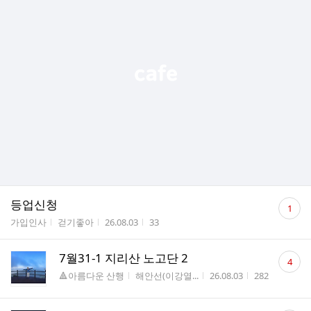
댓
등업신청
1
글
게시판명
작성자
작성시간
조회수
가입인사
걷기좋아
26.08.03
33
수
댓
7월31-1 지리산 노고단 2
4
글
게시판명
작성자
작성시간
조회수
🔺아름다운 산행
해안선(이강열...
26.08.03
282
수