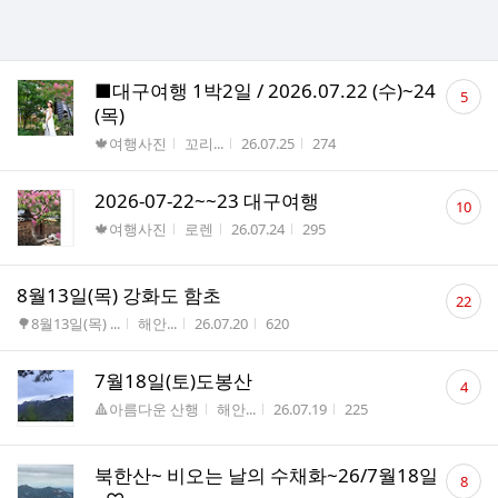
댓
■대구여행 1박2일 / 2026.07.22 (수)~24
5
글
(목)
수
게시판명
작성자
작성시간
조회수
🍁여행사진
꼬리...
26.07.25
274
댓
2026-07-22~~23 대구여행
10
글
게시판명
작성자
작성시간
조회수
🍁여행사진
로렌
26.07.24
295
수
댓
8월13일(목) 강화도 함초
22
글
게시판명
작성자
작성시간
조회수
🌳8월13일(목) ...
해안...
26.07.20
620
수
댓
7월18일(토)도봉산
4
글
게시판명
작성자
작성시간
조회수
🔺아름다운 산행
해안...
26.07.19
225
수
댓
북한산~ 비오는 날의 수채화~26/7월18일
8
글