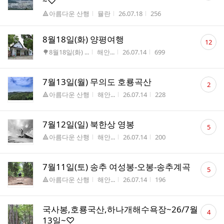
~♡
수
게시판명
작성자
작성시간
조회수
🔺아름다운 산행
뮬란
26.07.18
256
댓
8월18일(화) 양평여행
12
글
게시판명
작성자
작성시간
조회수
🌳8월18일(화) ...
해안...
26.07.14
699
수
댓
7월13일(월) 무의도 호룡곡산
2
글
게시판명
작성자
작성시간
조회수
🔺아름다운 산행
해안...
26.07.14
228
수
댓
7월12일(일) 북한상 영봉
5
글
게시판명
작성자
작성시간
조회수
🔺아름다운 산행
해안...
26.07.14
200
수
댓
7월11일(토) 송추 여성봉-오봉-송추계곡
5
글
게시판명
작성자
작성시간
조회수
🔺아름다운 산행
해안...
26.07.14
196
수
댓
국사봉,호룡국산,하나개해수욕장~26/7월
4
글
13일~♡