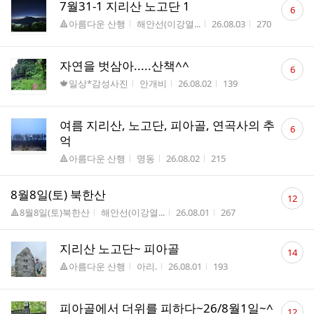
댓
7월31-1 지리산 노고단 1
6
글
게시판명
작성자
작성시간
조회수
🔺아름다운 산행
해안선(이강열...
26.08.03
270
수
댓
자연을 벗삼아.....산책^^
6
글
게시판명
작성자
작성시간
조회수
🍁일상*감성사진
안개비
26.08.02
139
수
댓
여름 지리산, 노고단, 피아골, 연곡사의 추
6
글
억
수
게시판명
작성자
작성시간
조회수
🔺아름다운 산행
명동
26.08.02
215
댓
8월8일(토) 북한산
12
글
게시판명
작성자
작성시간
조회수
🔺8월8일(토)북한산
해안선(이강열...
26.08.01
267
수
댓
지리산 노고단~ 피아골
14
글
게시판명
작성자
작성시간
조회수
🔺아름다운 산행
아리.
26.08.01
193
수
댓
피아골에서 더위를 피하다~26/8월1일~^
12