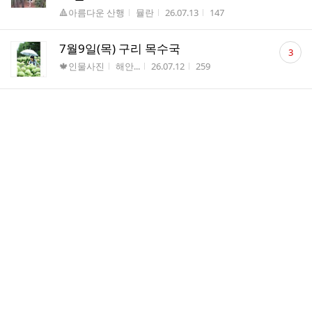
수
게시판명
작성자
작성시간
조회수
🔺아름다운 산행
뮬란
26.07.13
147
댓
7월9일(목) 구리 목수국
3
글
게시판명
작성자
작성시간
조회수
🍁인물사진
해안...
26.07.12
259
수
댓
우리들의 여름 이야기~송추폭포26/7월1
6
글
1일
수
게시판명
작성자
작성시간
조회수
🔺아름다운 산행
뮬란
26.07.11
294
댓
북한산 여성봉~ 오봉~♡26/7월11일
10
글
게시판명
작성자
작성시간
조회수
🔺아름다운 산행
뮬란
26.07.11
229
수
댓
가입인사드립니다.
2
글
게시판명
작성자
작성시간
조회수
가입인사
동해
26.07.10
85
수
댓
후지산(富士山)
4
글
게시판명
작성자
작성시간
조회수
🍁여행사진
태백...
26.07.10
165