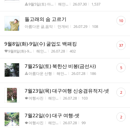
수
게시판명
작성자
작성시간
조회수
🔺9월5일(토) 아...
해안...
26.07.30
1,537
댓
돌고래의 숨 고르기
10
글
게시판명
작성자
작성시간
조회수
아름다운 글,음악
안개비
26.07.29
108
수
댓
9월8일(화)-9일(수) 굴업도 백패킹
37
글
게시판명
작성자
작성시간
조회수
🧡9월8일(화)-9...
해안...
26.07.28
402
수
댓
7월25일(토) 북한산 비봉(금선사)
5
글
게시판명
작성자
작성시간
조회수
🔺아름다운 산행
해안...
26.07.28
186
수
댓
7월23일(목) 대구여행 신숭겸유적지-넷
2
글
게시판명
작성자
작성시간
조회수
🍁여행사진
해안...
26.07.28
103
수
댓
7월22일(수) 대구 여행-셋
2
글
게시판명
작성자
작성시간
조회수
🍁여행사진
해안...
26.07.28
99
수