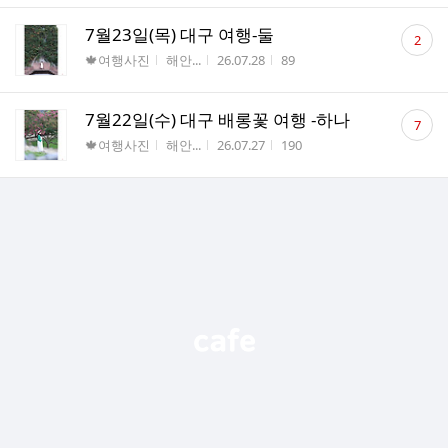
댓
7월23일(목) 대구 여행-둘
2
글
게시판명
작성자
작성시간
조회수
🍁여행사진
해안...
26.07.28
89
수
댓
7월22일(수) 대구 배롱꽃 여행 -하나
7
글
게시판명
작성자
작성시간
조회수
🍁여행사진
해안...
26.07.27
190
수