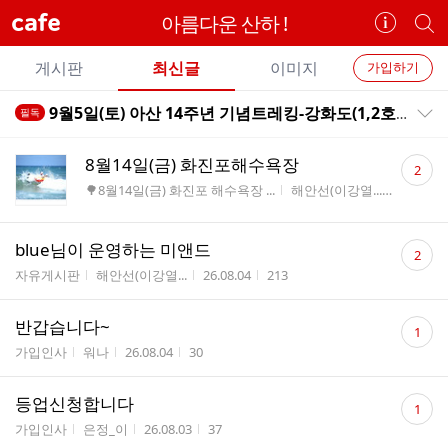
cafe
아름다운 산하 !
카
개
페
별
개
정
카
게시판
최신글
이미지
가입하기
보
별
페
전
전
보
검
9월5일(토) 아산 14주년 기념트레킹-강화도(1,2호차)
필독
카
공지목록 펼치기/접기
체
기
색
체
페
글
댓
글
8월14일(금) 화진포해수욕장
2
리
글
메
게시판명
작성자
작성시
🌳8월14일(금) 화진포 해수욕장 ...
해안선(이강열...
26.08.05
스
수
뉴
트
댓
blue님이 운영하는 미앤드
2
글
게시판명
작성자
작성시간
조회수
자유게시판
해안선(이강열...
26.08.04
213
수
댓
반갑습니다~
1
글
게시판명
작성자
작성시간
조회수
가입인사
워나
26.08.04
30
수
댓
등업신청합니다
1
글
게시판명
작성자
작성시간
조회수
가입인사
은정_이
26.08.03
37
수