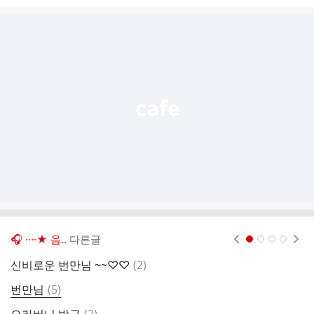
시
글
추
가
기
능
열
기
🎧 ····★ 음..
다른글
현재페이지 1
2
3
4
댓
신비로운 번만님 ~~♡♡
(
2
)
글
댓
번만님
(
5
)
풍
글
댓