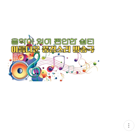
현
재
게