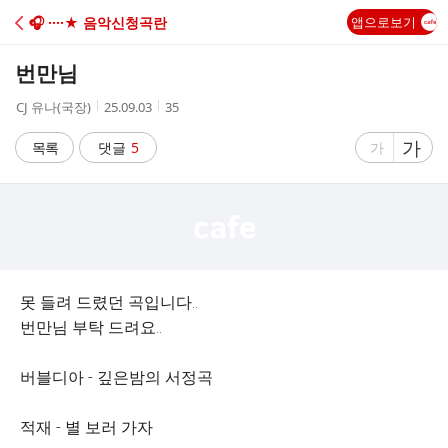
C
🎧 ····★ 음악신청곡란
앱으로보기
A
번만님
F
작
작
조
CJ 유나(국장)
25.09.03
35
성
성
회
E
자
시
수
글
가
글
목록
댓글
5
가
간
자
자
크
크
기
기
크
작
게
게
못 들려 드렸던 곡입니다..
번만님 부탁 드려요..
버블디아 - 깊은밤의 서정곡
적재 - 별 보러 가자