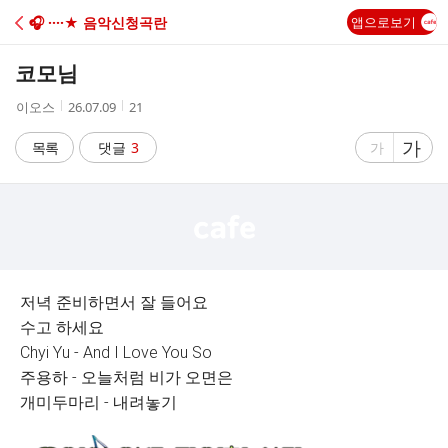
C
🎧 ····★ 음악신청곡란
앱으로보기
A
코모님
F
작
작
조
이오스
26.07.09
21
성
성
회
E
자
시
수
글
가
글
목록
댓글
3
가
간
자
자
크
크
기
기
크
작
게
게
저녁 준비하면서 잘 들어요
수고 하세요
Chyi Yu - And I Love You So
주용하 - 오늘처럼 비가 오면은
개미두마리 - 내려놓기