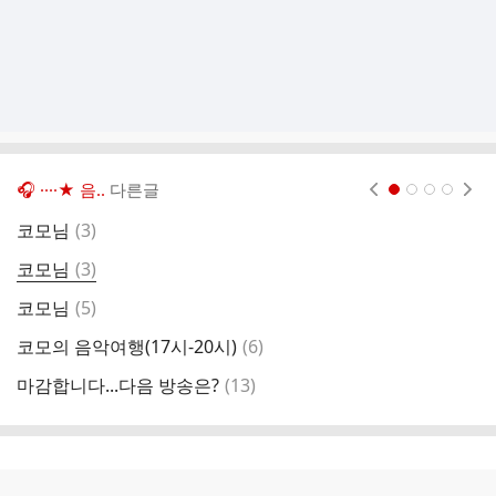
🎧 ····★ 음..
다른글
현재페이지 1
2
3
4
댓
코모님
(
3
)
내
글
댓
코모님
(
3
)
한
글
댓
코모님
(
5
)
앗
글
댓
코모의 음악여행(17시-20시)
(
6
)
글
댓
마감합니다...다음 방송은?
(
13
)
유
글