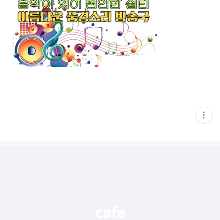
현
재
게
시
글
추
가
기
능
열
기