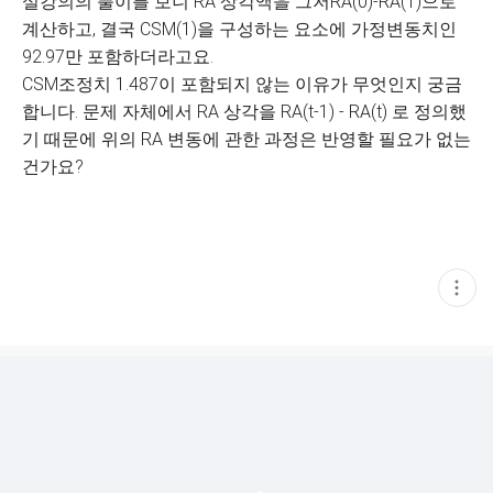
설강의의 풀이를 보니 RA 상각액을 그저RA(0)-RA(1)으로
계산하고, 결국 CSM(1)을 구성하는 요소에 가정변동치인
92.97만 포함하더라고요.
CSM조정치 1.487이 포함되지 않는 이유가 무엇인지 궁금
합니다. 문제 자체에서 RA 상각을 RA(t-1) - RA(t) 로 정의했
기 때문에 위의 RA 변동에 관한 과정은 반영할 필요가 없는
건가요?
현
재
게
시
글
추
가
기
능
열
기