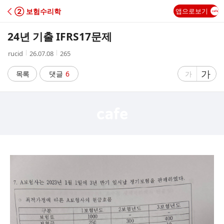
C
② 보험수리학
앱으로보기
A
24년 기출 IFRS17문제
F
작
작
조
rucid
26.07.08
265
성
성
회
E
자
시
수
글
가
글
목록
댓글
6
가
간
자
자
크
크
기
기
크
작
게
게