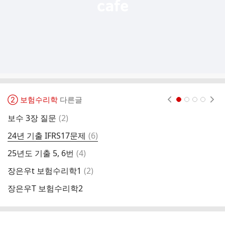
② 보험수리학
다른글
현재페이지 1
2
3
4
댓
보수 3장 질문
(
2
)
보
글
댓
24년 기출 IFRS17문제
(
6
)
2
글
댓
25년도 기출 5, 6번
(
4
)
보
글
댓
장은우t 보험수리학1
(
2
)
보
글
장은우T 보험수리학2
소