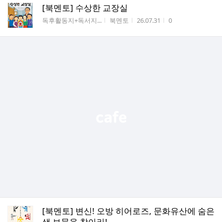
[북멘토] 수상한 교장실
게시판명
작성자
작성시간
조회수
독후활동지+독서지...
북멘토
26.07.31
0
[북멘토] 변신! 오방 히어로즈, 문화유산에 숨은
색 보물을 찾아라!