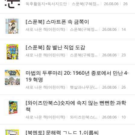
게시판명
작성자
작성시간
조회수
독후활동지+독서지도안
스푼북(구혜정...
26.08.06
26
[스푼북] 스마트폰 속 금쪽이
게시판명
작성자
작성시간
조회수
새로 나온 책(어린이책)
스푼북(구혜정...
26.08.06
14
[스푼북] 참 별난 직업 도감
게시판명
작성자
작성시간
조회수
새로 나온 책(어린이책)
스푼북(구혜정...
26.08.06
23
마법의 두루마리 20: 1960년 종로에서 만난 4·
19 혁명
게시판명
작성자
작성시간
조회수
새로 나온 책(어린이책)
햇살과나무꾼(...
26.08.06
26
[와이즈만북스]숫자에 속지 않는 뻔뻔한 과학
책
게시판명
작성자
작성시간
조회수
새로 나온 책(어린이책)
와이즈만북스(...
26.08.06
10
[북멘토] 문해력 ㄱㄴㄷ 1.이름씨