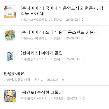
[주니어마리] 국어나라 용언도시 2_형용사, 감
각을 모아 줘!
게시판명
작성자
작성시간
조회수
카드뉴스+북트레일...
정은...
26.08.03
0
[주니어마리] 쓰레기 왕국 톰스랜드 3_완간
게시판명
작성자
작성시간
조회수
카드뉴스+북트레일...
정은...
26.08.03
2
[썬더키즈] 너에게 골인
게시판명
작성자
작성시간
조회수
독후활동지+독서지...
썬더...
26.08.03
3
안녕하세요.
게시판명
작성자
작성시간
조회수
가입인사/등업신청
윤지...
26.08.03
9
[북멘토] 수상한 고물상
게시판명
작성자
작성시간
조회수
독후활동지+독서지...
북멘토
26.07.31
2