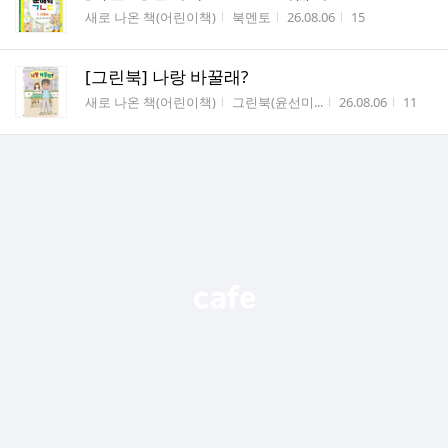
게시판명
작성자
작성시간
조회수
새로 나온 책(어린이책)
북멘토
26.08.06
15
[그린북] 나랑 바꿀래?
게시판명
작성자
작성시간
조회수
새로 나온 책(어린이책)
그린북(윤선미...
26.08.06
11