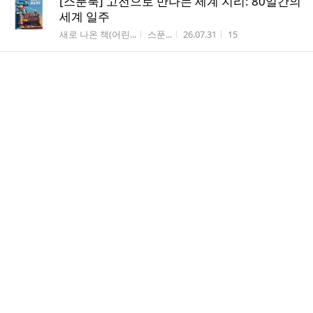
[스푼북] 고전으로 만나는 세계 지리: 80일간의
세계 일주
게시판명
작성자
작성시간
조회수
새로 나온 책(어린...
스푼...
26.07.31
15
[스푼북] 지리 톡 세계 Talk - 07 앵글로아메리
카
게시판명
작성자
작성시간
조회수
새로 나온 책(어린...
스푼...
26.07.31
20
[한솔수북] 도대체 뭐라고 말하지 8.제대로 알
고 부르는 가족 호칭
게시판명
작성자
작성시간
조회수
새로 나온 책(어린...
한솔...
26.07.31
41
댓
반갑습니다
1
글
게시판명
작성자
작성시간
조회수
가입인사/등업신청
그와...
26.07.30
9
수
[썬더키즈] 너에게 골인
게시판명
작성자
작성시간
조회수
카드뉴스+북트레일...
썬더...
26.07.30
3