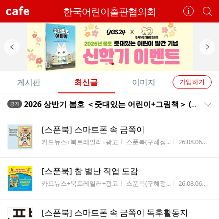
cafe
한국어린이출판협의회
카
개
페
별
정
카
보
페
보
검
이
다
기
색
전
음
개
배
배
게시판
최신글
이미지
가입하기
너
너
별
전
전
2026 상반기 봄호 ＜줏대있는 어린이+그림책＞ (엑셀 리스트 종합, PDF 목록집)
공지
카
공지목록 펼치기/접기
체
체
페
글
글
[스푼북] 스마트폰 속 금쪽이
리
메
게시판명
작성자
작성시간
조
카드뉴스+북트레일러+광고
스푼북(구혜정...
26.08.06
3
스
뉴
트
[스푼북] 참 별난 직업 도감
게시판명
작성자
작성시간
조
카드뉴스+북트레일러+광고
스푼북(구혜정...
26.08.06
2
[스푼북] 스마트폰 속 금쪽이 독후활동지