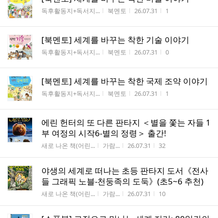
게시판명
작성자
작성시간
조회수
독후활동지+독서지...
북멘토
26.07.31
1
[북멘토] 세계를 바꾸는 착한 기술 이야기
게시판명
작성자
작성시간
조회수
독후활동지+독서지...
북멘토
26.07.31
0
[북멘토] 세계를 바꾸는 착한 국제 조약 이야기
게시판명
작성자
작성시간
조회수
독후활동지+독서지...
북멘토
26.07.31
1
에린 헌터의 또 다른 판타지 ＜별을 쫓는 자들 1
부 여정의 시작6-별의 정령＞ 출간!
게시판명
작성자
작성시간
조회수
새로 나온 책(어린...
가람...
26.07.31
32
야생의 세계로 떠나는 초등 판타지 도서《전사
들 그래픽 노블-천둥족의 도둑》(초5~6 추천)
게시판명
작성자
작성시간
조회수
새로 나온 책(어린...
가람...
26.07.31
10