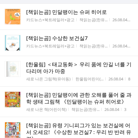
[책읽는곰] 민달팽이는 슈퍼 히어로
게시판명
작성자
작성시간
조
카드뉴스+북트레일러+광고
책읽는곰(한유...
26.08.04
2
[책읽는곰] 수상한 보건실7
게시판명
작성자
작성시간
조
카드뉴스+북트레일러+광고
책읽는곰(한유...
26.08.04
1
[한울림] ＜태교동화＞ 우리 품에 안길 너를 기
다리며 아가 마중
게시판명
작성자
작성시간
조회
새로 나온 그림책(유아동)
한울림어린이(...
26.08.04
8
[책읽는곰] 민달팽이에 관한 오해를 풀어 줄 과
학 생태 그림책 《민달팽이는 슈퍼 히어로》
게시판명
작성자
작성시간
조회수
새로 나온 책(어린이책)
책읽는곰(한유...
26.08.04
3
[책읽는곰] 유령 기니피그가 있는 보건실에 어
서 오세요! 《수상한 보건실7 : 우리 반 반려 유