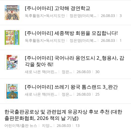
[주니어마리] 고약해 경연학교
게시판명
작성자
작성시간
조회수
독후활동지+독서지도안
정은영(마리북...
26.08.03
3
[주니어마리] 세종책방 회원을 모집합니다!
게시판명
작성자
작성시간
조회수
독후활동지+독서지도안
정은영(마리북...
26.08.03
1
[주니어마리] 국어나라 용언도시 2_형용사, 감
각을 찾아 줘!
게시판명
작성자
작성시간
조회수
새로 나온 책(어린...
정은...
26.08.03
30
[주니어마리] 쓰레기 왕국 톰스랜드 3_완간
게시판명
작성자
작성시간
조회수
새로 나온 책(어린...
정은...
26.08.03
25
한국출판공로상 및 관련업계 유공자상 후보 추천 (대한
출판문화협회, 2026 책의 날 기념)
게시판명
작성자
작성시간
조회수
어린이책/출판 뉴스
지양...
26.08.03
13