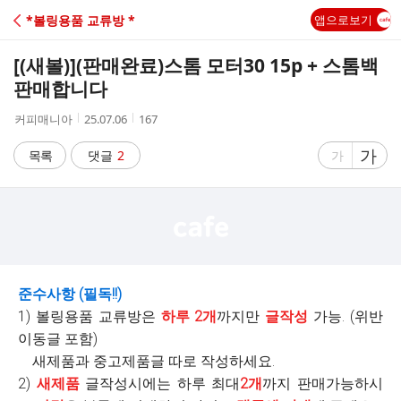
C
*볼링용품 교류방 *
앱으로보기
A
[(새볼)]
(판매완료)스톰 모터30 15p + 스톰백
F
판매합니다
작
작
조
커피매니아
25.07.06
167
E
성
성
회
자
시
수
글
가
글
목록
댓글
2
가
간
자
자
크
크
기
기
크
작
게
게
준수사항 (필독!!)
1) 볼링용품 교류방은
하루 2개
까지만
글작성
가능. (위반
이동글 포함)
새제품과 중고제품글 따로 작성하세요.
2)
새제품
글작성시에는 하루 최대
2개
까지 판매가능하시