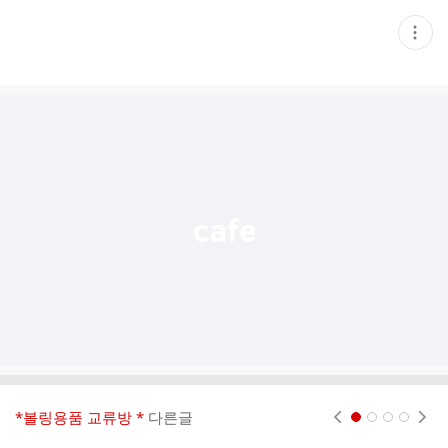
현
재
게
시
글
추
가
기
능
열
기
*볼링용품 교류방 *
다른글
현재페이지 1
2
3
4