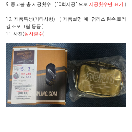
9. 중고볼 총 지공횟수 : ( "0회지공" 으로
지공횟수만 표기
)
10. 제품특성(기타사항) : ( 제품설명 예: 덤리스,왼손,플러
깅,조포그립 등등 )
11. 사진(
실사필수
) :