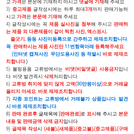
고
가격
은 본문에 기재하지 마시고
댓글에 기재
해 주세요.
3)
중고제품
글작성시에는 하루 최대
3개
까지 판매가능하
시고
가격
은
본문에 기재
해 주세요.
4) 글작성시에는 꼭
제품 실사진
을
첨부
해 주시고
판매하
는 제품 외 다른제품이 같이 찍힌 사진, 엑스표시,
줄긋기
, 등등 사진미등록으로 간주하고 제재조치합니다.
꼭
판매하시는 제품 사진만
11번항목아래
등록해주세요.
(인터넷 캡쳐사진. 무단도용사진 등 적발시
바로 제재조
치합니다.
)
5) 볼링용품 교류방에서는
비댓(비밀댓글) 사용금지
입니
다. 비댓 발견즉시
삭제
처리합니다.
6)
교류방 취지에 맞지 않게 고액(
30만원이상
)으로 거래글
올리지 마세요. 바로 제재조치합니다.
7)
각종 포인트는 교류방에서 거래불가 상품입니다. 발견
시 바로 제재조치합니다.
8)
판매 완료후
글제목에
[판매완료]
로
표시
해 주시고
본문
내용 및 판매금액
삭제 금지
입니다.
9)
글제목 작성
시
(새볼),(새제품),(중고볼),(중고제품),(구매