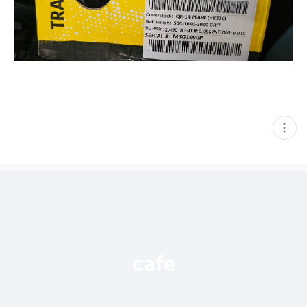
현
재
게
시
글
추
가
기
능
열
기