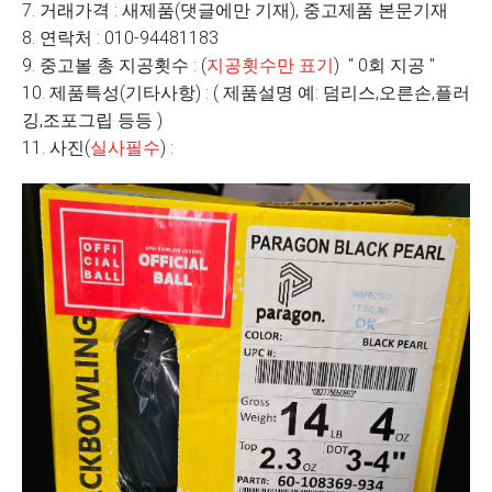
7. 거래가격 : 새제품(댓글에만 기재), 중고제품 본문기재
8. 연락처 : 010-94481183
9. 중고볼 총 지공횟수 : (
지공횟수만 표기
) " 0회 지공 "
10. 제품특성(기타사항) : ( 제품설명 예: 덤리스,오른손,플러
깅,조포그립 등등 )
11. 사진(
실사필수
) :