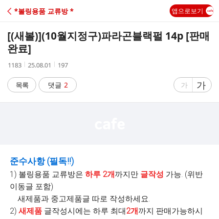
C
*볼링용품 교류방 *
앱으로보기
A
[(새볼)]
(10월지정구)파라곤블랙펄 14p [판매
F
완료]
작
작
조
1183
25.08.01
197
E
성
성
회
자
시
수
글
가
글
목록
댓글
2
가
간
자
자
크
크
기
기
크
작
게
게
준수사항 (필독!!)
1) 볼링용품 교류방은
하루 2개
까지만
글작성
가능. (위반
이동글 포함)
새제품과 중고제품글 따로 작성하세요.
2)
새제품
글작성시에는 하루 최대
2개
까지 판매가능하시