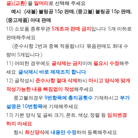
글),(교환)
을
말머리
로 선택해 주세요.
예시 :(새볼) 볼링공 15p 판매, (중고볼) 볼링공 15p 판매,
(중고제품) 아대 판매
10) 소모품 종류무관
5개초과 판매 금지
입니다. 5개 이하로
판매해주세요.
(준수사항 2번과 중복 적용됩니다. 묶음판매도 최대 수
량이 5개입니다.)
11)
어떠한 경우에도
글삭제는 금지
이며
필요시 수정
해주
세요.
글삭제시 바로 제재조치 합니다.
12) 글작성시
준수사항 절대 삭제
하시
마시고
양식에 맞게
작성가능한 내용 빠짐없이 작성
해주세요.
중고볼의경우
9번항목에 총지공횟수
기재하시고
부가
설명은 10번항목
에 기재해주세요.
13) 기본 양식 및 글씨 크기, 폰트, 색상, 정렬 등
임의변경
하지 마세요
.
항시
최신양식
에
내용만 수정
하여 등록해주세요.