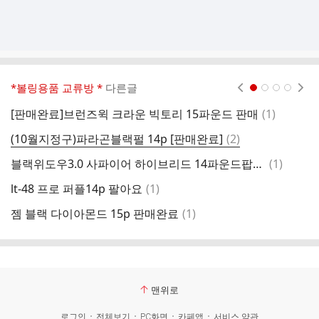
*볼링용품 교류방 *
다른글
현재페이지 1
2
3
4
댓
[판매완료]브런즈윅 크라운 빅토리 15파운드 판매
(
1
)
글
댓
(10월지정구)파라곤블랙펄 14p [판매완료]
(
2
)
씨
글
댓
블랙위도우3.0 사파이어 하이브리드 14파운드팝니다
(
1
)
인
글
댓
lt-48 프로 퍼플14p 팔아요
(
1
)
아
글
댓
젬 블랙 다이아몬드 15p 판매완료
(
1
)
에
글
맨위로
로그인
전체보기
PC화면
카페앱
서비스 약관