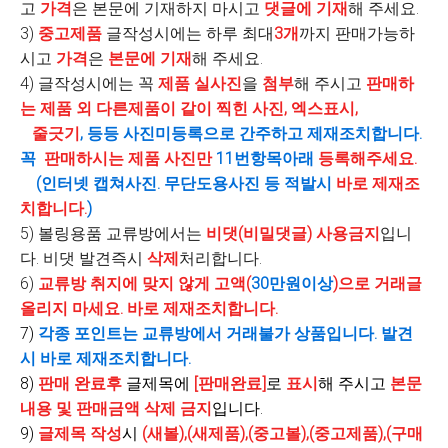
고
가격
은 본문에 기재하지 마시고
댓글에 기재
해 주세요.
3)
중고제품
글작성시에는 하루 최대
3개
까지 판매가능하
시고
가격
은
본문에 기재
해 주세요.
4) 글작성시에는 꼭
제품 실사진
을
첨부
해 주시고
판매하
는 제품 외 다른제품이 같이 찍힌 사진, 엑스표시,
줄긋기
, 등등 사진미등록으로 간주하고 제재조치합니다.
꼭
판매하시는 제품 사진만
11번항목아래
등록해주세요.
(인터넷 캡쳐사진. 무단도용사진 등 적발시
바로 제재조
치합니다.
)
5) 볼링용품 교류방에서는
비댓(비밀댓글) 사용금지
입니
다. 비댓 발견즉시
삭제
처리합니다.
6)
교류방 취지에 맞지 않게 고액(
30만원이상
)으로 거래글
올리지 마세요. 바로 제재조치합니다.
7)
각종 포인트는 교류방에서 거래불가 상품입니다. 발견
시 바로 제재조치합니다.
8)
판매 완료후
글제목에
[판매완료]
로
표시
해 주시고
본문
내용 및 판매금액
삭제 금지
입니다.
9)
글제목 작성
시
(새볼),(새제품),(중고볼),(중고제품),(구매