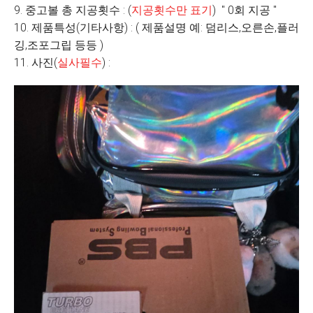
9. 중고볼 총 지공횟수 : (
지공횟수만 표기
) " 0회 지공 "
10. 제품특성(기타사항) : ( 제품설명 예: 덤리스,오른손,플러
깅,조포그립 등등 )
11. 사진(
실사필수
) :