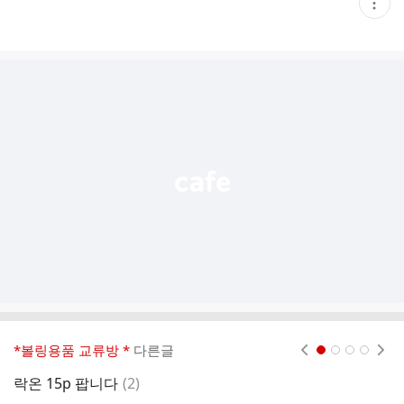
현
재
게
시
글
추
가
기
능
열
기
*볼링용품 교류방 *
다른글
현재페이지 1
2
3
4
댓
락온 15p 팝니다
(
2
)
이
글