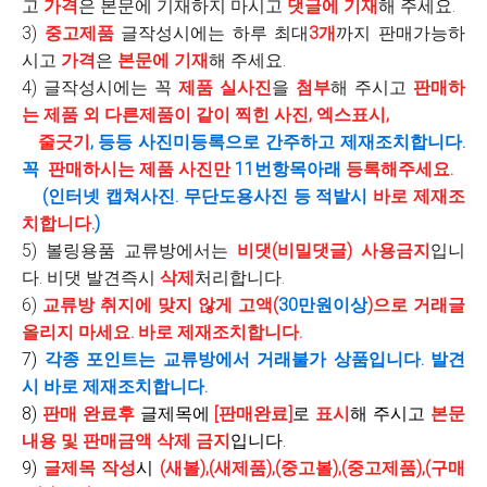
고
가격
은 본문에 기재하지 마시고
댓글에 기재
해 주세요.
3)
중고제품
글작성시에는 하루 최대
3개
까지 판매가능하
시고
가격
은
본문에 기재
해 주세요.
4) 글작성시에는 꼭
제품 실사진
을
첨부
해 주시고
판매하
는 제품 외 다른제품이 같이 찍힌 사진, 엑스표시,
줄긋기
, 등등 사진미등록으로 간주하고 제재조치합니다.
꼭
판매하시는 제품 사진만
11번항목아래
등록해주세요.
(인터넷 캡쳐사진. 무단도용사진 등 적발시
바로 제재조
치합니다.
)
5) 볼링용품 교류방에서는
비댓(비밀댓글) 사용금지
입니
다. 비댓 발견즉시
삭제
처리합니다.
6)
교류방 취지에 맞지 않게 고액(
30만원이상
)으로 거래글
올리지 마세요. 바로 제재조치합니다.
7)
각종 포인트는 교류방에서 거래불가 상품입니다. 발견
시 바로 제재조치합니다.
8)
판매 완료후
글제목에
[판매완료]
로
표시
해 주시고
본문
내용 및 판매금액
삭제 금지
입니다.
9)
글제목 작성
시
(새볼),(새제품),(중고볼),(중고제품),(구매