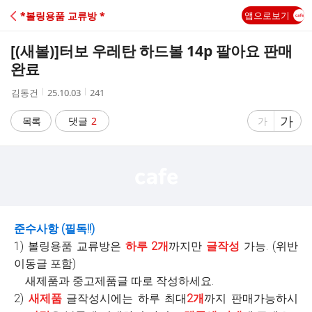
C
*볼링용품 교류방 *
앱으로보기
A
[(새볼)]
터보 우레탄 하드볼 14p 팔아요 판매
F
완료
작
작
조
김동건
25.10.03
241
E
성
성
회
자
시
수
글
가
글
목록
댓글
2
가
간
자
자
크
크
기
기
크
작
게
게
준수사항 (필독!!)
1) 볼링용품 교류방은
하루 2개
까지만
글작성
가능. (위반
이동글 포함)
새제품과 중고제품글 따로 작성하세요.
2)
새제품
글작성시에는 하루 최대
2개
까지 판매가능하시