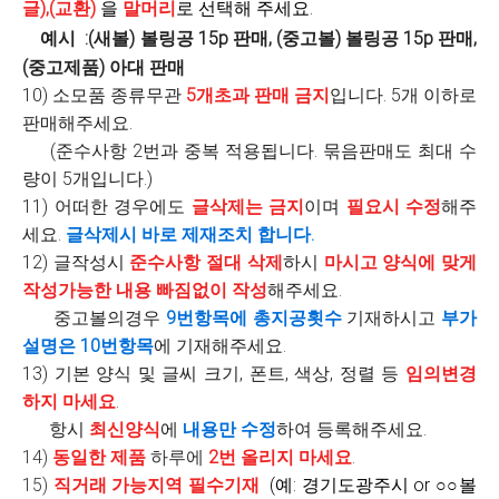
글),(교환)
을
말머리
로 선택해 주세요.
예시 :(새볼) 볼링공 15p 판매, (중고볼) 볼링공 15p 판매,
(중고제품) 아대 판매
10) 소모품 종류무관
5개초과 판매 금지
입니다. 5개 이하로
판매해주세요.
(준수사항 2번과 중복 적용됩니다. 묶음판매도 최대 수
량이 5개입니다.)
11)
어떠한 경우에도
글삭제는 금지
이며
필요시 수정
해주
세요.
글삭제시 바로 제재조치 합니다.
12) 글작성시
준수사항 절대 삭제
하시
마시고
양식에 맞게
작성가능한 내용 빠짐없이 작성
해주세요.
중고볼의경우
9번항목에 총지공횟수
기재하시고
부가
설명은 10번항목
에 기재해주세요.
13) 기본 양식 및 글씨 크기, 폰트, 색상, 정렬 등
임의변경
하지 마세요
.
항시
최신양식
에
내용만 수정
하여 등록해주세요.
14)
동일한 제품
하루에
2번 올리지 마세요
.
15)
직거래 가능지역 필수기재
(예: 경기도광주시 or ○○볼