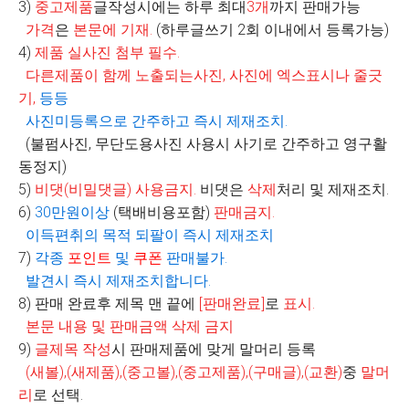
3)
중고제품
글작성시에는 하루 최대
3
개
까지 판매가능
가격
은
본문에 기재
.
(
하루글쓰기
2
회 이내에서 등록가능
)
4)
제품 실사진 첨부 필수
.
다른제품이 함께 노출되는사진
,
사진에 엑스표시나 줄긋
기
,
등등
사진미등록으로 간주하고 즉시 제재조치
.
(불펌사진, 무단도용사진 사용시 사기로 간주하고 영구활
동정지)
5)
비댓
(
비밀댓글
)
사용금지
.
비댓은
삭제
처리 및 제재조치.
6)
30
만원이상
(
택배비용포함
)
판매금지
.
이득편취의 목적 되팔이 즉시 제재조치
7)
각종
포인트
및
쿠폰
판매불가
.
발견시 즉시 제재조치합니다
.
8)
판매 완료후 제목 맨 끝에
[
판매완료
]
로
표시
.
본문 내용 및 판매금액 삭제 금지
9)
글제목 작성
시 판매제품에 맞게 말머리 등록
(
새볼
),(
새제품
),(
중고볼
),(
중고제품
),(
구매글
),(
교환
)
중
말머
리
로 선택
.