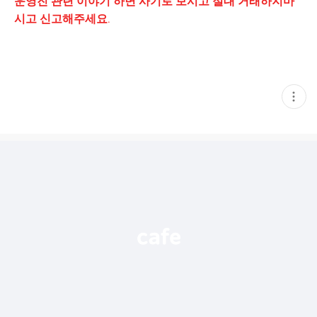
운영진 관련 이야기 하면 사기로 보시고 절대 거래하지마
시고 신고해주세요.
현
재
게
시
글
추
가
기
능
열
기