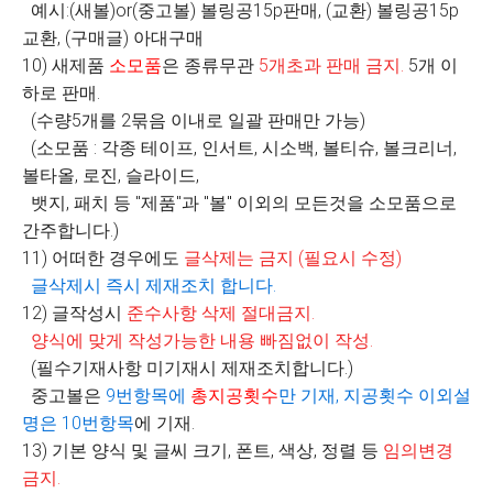
예시:(새볼)or(중고볼) 볼링공15p판매, (교환) 볼링공15p
교환, (구매글) 아대구매
10) 새제품
소모품
은 종류무관
5
개초과 판매 금지
.
5개 이
하로 판매.
(수량5개를 2묶음 이내로 일괄 판매만 가능)
(소모품 : 각종 테이프, 인서트, 시소백, 볼티슈, 볼크리너,
볼타올, 로진, 슬라이드,
뱃지, 패치 등 "제품"과 "볼" 이외의 모든것을 소모품으로
간주합니다.)
11) 어떠한 경우에도
글삭제는 금지
(
필요시 수정
)
글삭제시 즉시 제재조치 합니다
.
12) 글작성시
준수사항 삭제 절대금지
.
양식에 맞게 작성가능한 내용 빠짐없이 작성
.
(필수기재사항 미기재시 제재조치합니다.)
중고볼은
9
번항목에
총지공횟수
만 기재
,
지공횟수 이외설
명은
10
번항목
에 기재.
13) 기본 양식 및 글씨 크기, 폰트, 색상, 정렬 등
임의변경
금지
.