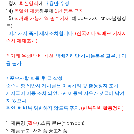
항시
최신양식
에
내용만 수정
.
14)
동일한 제품
하루에
2
번 등록 금지
.
15)
직거래 가능지역 필수기재
(
예
:
○○
도
○○
시
or
○○
볼링장
등
)
미기재시 즉시 제재조치합니다
.
(
전국이나 택배로 기재시
즉시 제재조치
)
직거래 우선
!
택배 차선
!
택배거래만 하시는분은 교류방 이
용 불가
.
※
준수사항 필독 후 글 작성
.
준수사항 위반시 게시글은 이동처리 및 활동정지 조치
.
게시글이 이동 조치 되었다면 이동된 사유가 댓글에 남겨
져 있으니
확인 후 반복 위반하지 않도록 주의
.
(
반복위반 활동정지
)
1. 제품명 (
필수
) :스톰 몬순(monsoon)
2. 제품구분 : 새제품,중고제품