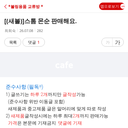
C
*볼링용품 교류방 *
앱으로보기
A
[(새볼)]
스톰 몬순 판매해요.
F
작
작
조
최희숙
26.07.08
282
성
성
회
E
자
시
수
글
가
글
목록
댓글
1
가
간
자
자
크
크
기
기
크
작
게
게
준수사항
(
필독
!!)
1) 글쓰기는
하루
2
개
까지만
글작성
가능.
(준수사항 위반 이동글 포함)
새제품과 중고제품 글은 말머리에 맞게 따로 작성.
2)
새제품
글작성시에는 하루 최대
2
개
까지 판매가능
가격
은 본문에 기재금지.
댓글에 기재
.