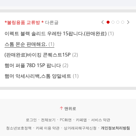
*볼링용품 교류방 *
다른글
현재페이지 1
2
3
4
댓
이펙트 블랙 솔리드 우레탄 15팝니다.(판매완료)
(
1
)
햄
글
댓
스톰 몬순 판매해요.
(
1
)
(
글
댓
(판매완료)바이킹 콘퀘스트15P
(
2
)
글
댓
햄머 퍼플 78D 15P 팝니다
(
2
)
씨
글
댓
햄머 악세사리백,스톰 양말세트
(
1
)
[
글
맨위로
로그인
전체보기
PC화면
카페앱
서비스 약관
청소년보호정책
카페 이용 약관
상거래피해구제신청
개인정보처리방침