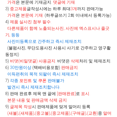
가격
은 본문에 기재금지.
댓글에 기재
.
3)
중고제품
글작성시에는 하루 최대
3
개
까지 판매가능
가격
은
본문에 기재
.
(
하루글쓰기
2
회 이내에서 등록가능
)
4)
제품 실사진 첨부 필수
.
다른제품이 함께 노출되는사진
,
사진에 엑스표시나 줄긋
기
,
등등
사진미등록으로 간주하고 즉시 제재조치
.
(불펌사진, 무단도용사진 사용시 사기로 간주하고 영구활
동정지)
5)
비댓
(
비밀댓글
)
사용금지
.
비댓은
삭제
처리 및 제재조치.
6)
30
만원이상
(
택배비용포함
)
판매금지
.
이득편취의 목적 되팔이 즉시 제재조치
7)
각종
포인트
및
쿠폰
판매불가
.
발견시 즉시 제재조치합니다
.
8)
판매 완료후 제목 맨 끝에
[
판매완료
]
로
표시
.
본문 내용 및 판매금액 삭제 금지
9)
글제목 작성
시 판매제품에 맞게 말머리 등록
(
새볼
),(
새제품
),(
중고볼
),(
중고제품
),(
구매글
),(
교환
)
중
말머