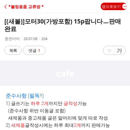
C
*볼링용품 교류방 *
앱으로보기
A
[(새볼)]
모터30(가방포함) 15p팝니다ㅡ판매
F
완료
작
작
조
중전마마
26.07.08
204
E
성
성
회
자
시
수
글
가
글
목록
댓글
1
가
간
자
자
크
크
기
기
크
작
게
게
준수사항
(
필독
!!)
1) 글쓰기는
하루
2
개
까지만
글작성
가능.
(준수사항 위반 이동글 포함)
새제품과 중고제품 글은 말머리에 맞게 따로 작성.
2)
새제품
글작성시에는 하루 최대
2
개
까지 판매가능