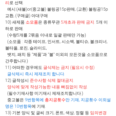
리
로 선택
.
예시:(새볼)or(중고볼) 볼링공15p판매, (교환) 볼링공15p
교환, (구매글) 아대구매
10) 새제품
소모품
은 종류무관
5
개초과 판매 금지
.
5개 이
하로 판매.
(수량5개를 2묶음 이내로 일괄 판매만 가능)
(소모품 : 각종 테이프, 인서트, 시소백, 볼티슈, 볼크리너,
볼타올, 로진, 슬라이드,
뱃지, 패치 등 "제품"과 "볼" 이외의 모든것을 소모품으로
간주합니다.)
11) 어떠한 경우에도
글삭제는 금지
(
필요시 수정
)
글삭제시 즉시 제재조치 합니다
.
12) 글작성시
준수사항 삭제 절대금지
.
양식에 맞게 작성가능한 내용 빠짐없이 작성
.
(필수기재사항 미기재시 제재조치합니다.)
중고볼은
9
번항목에
총지공횟수
만 기재
,
지공횟수 이외설
명은
10
번항목
에 기재.
13) 기본 양식 및 글씨 크기, 폰트, 색상, 정렬 등
임의변경