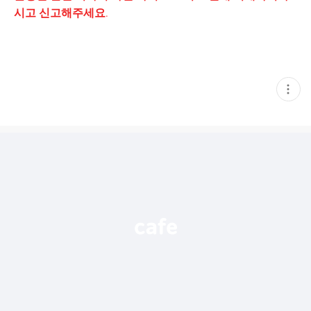
시고 신고해주세요.
현
재
게
시
글
추
가
기
능
열
기