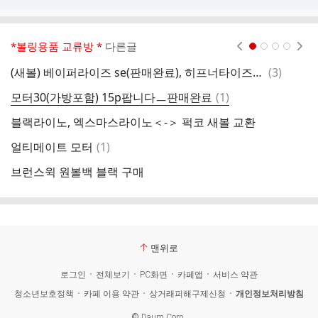
*볼링용품 교류방 *
다른글
현재페이지 1
2
3
4
댓
(새볼) 베이퍼라이즈 se(판매완료), 히프너타이즈(판매완료) 판매합니다
(
3
)
이
글
댓
모터30(가방포함) 15p팝니다ㅡ판매완료
(
1
)
A
글
블랙라이노, 엑스마스라이노＜-＞ 퍽코 새볼 교환
써
댓
얼티메이트 모터
(
1
)
제
글
브런스윅 원볼백 블랙 구매
베
맨위로
로그인
전체보기
PC화면
카페앱
서비스 약관
청소년보호정책
카페 이용 약관
상거래피해구제신청
개인정보처리방침
©
Daum Corp.