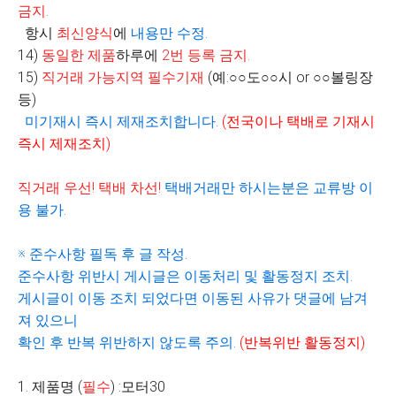
금지
.
항시
최신양식
에
내용만 수정
.
14)
동일한 제품
하루에
2
번 등록 금지
.
15)
직거래 가능지역 필수기재
(
예
:
○○
도
○○
시
or
○○
볼링장
등
)
미기재시 즉시 제재조치합니다
.
(
전국이나 택배로 기재시
즉시 제재조치
)
직거래 우선
!
택배 차선
!
택배거래만 하시는분은 교류방 이
용 불가
.
※
준수사항 필독 후 글 작성
.
준수사항 위반시 게시글은 이동처리 및 활동정지 조치
.
게시글이 이동 조치 되었다면 이동된 사유가 댓글에 남겨
져 있으니
확인 후 반복 위반하지 않도록 주의
.
(
반복위반 활동정지
)
1. 제품명 (
필수
) :모터30