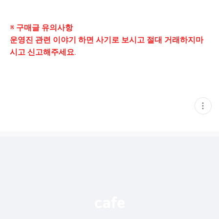
※ 구매글 유의사항
운영진 관련 이야기 하면 사기로 보시고 절대 거래하지마
시고 신고해주세요.
현
재
게
시
글
추
가
기
능
열
기