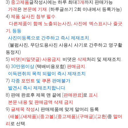
3)
중고제품
글작성시에는 하루 최대
3
개
까지 판매가능
가격
은
본문에 기재
.
(
하루글쓰기
2
회 이내에서 등록가능
)
4)
제품 실사진 첨부 필수
.
다른제품이 함께 노출되는사진
,
사진에 엑스표시나 줄긋
기
,
등등
사진미등록으로 간주하고 즉시 제재조치
.
(불펌사진, 무단도용사진 사용시 사기로 간주하고 영구활
동정지)
5)
비댓
(
비밀댓글
)
사용금지
.
비댓은
삭제
처리 및 제재조치.
6)
30
만원이상
(
택배비용포함
)
판매금지
.
이득편취의 목적 되팔이 즉시 제재조치
7)
각종
포인트
및
쿠폰
판매불가
.
발견시 즉시 제재조치합니다
.
8)
판매 완료후 제목 맨 끝에
[
판매완료
]
로
표시
.
본문 내용 및 판매금액 삭제 금지
9)
글제목 작성
시 판매제품에 맞게 말머리 등록
(
새볼
),(
새제품
),(
중고볼
),(
중고제품
),(
구매글
),(
교환
)
중
말머
리
로 선택
.