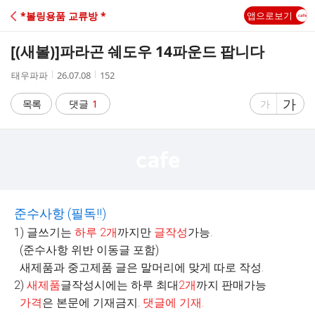
C
*볼링용품 교류방 *
앱으로보기
A
[(새볼)]
파라곤 쉐도우 14파운드 팝니다
F
작
작
조
태우파파
26.07.08
152
성
성
회
E
자
시
수
글
가
글
목록
댓글
1
가
간
자
자
크
크
기
기
크
작
게
게
준수사항
(
필독
!!)
1) 글쓰기는
하루
2
개
까지만
글작성
가능.
(준수사항 위반 이동글 포함)
새제품과 중고제품 글은 말머리에 맞게 따로 작성.
2)
새제품
글작성시에는 하루 최대
2
개
까지 판매가능
가격
은 본문에 기재금지.
댓글에 기재
.