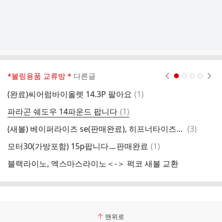
*볼링용품 교류방 *
다른글
현재페이지 1
2
3
4
댓
(완료)씨어럼바이올렛 14.3P 팔아요
(
1
)
얼
글
댓
파라곤 쉐도우 14파운드 팝니다
(
1
)
브
글
댓
(새볼) 베이퍼라이즈 se(판매완료), 히프너타이즈(판매완료) 판매합니다
(
3
)
이
글
댓
모터30(가방포함) 15p팝니다ㅡ판매완료
(
1
)
A
글
블랙라이노, 엑스마스라이노＜-＞ 퍽코 새볼 교환
써
맨위로