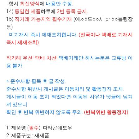
항시
최신양식
에
내용만 수정
.
14)
동일한 제품
하루에
2
번 등록 금지
.
15)
직거래 가능지역 필수기재
(
예
:
○○
도
○○
시
or
○○
볼링장
등
)
미기재시 즉시 제재조치합니다
.
(
전국이나 택배로 기재시
즉시 제재조치
)
직거래 우선
!
택배 차선
!
택배거래만 하시는분은 교류방 이
용 불가
.
※
준수사항 필독 후 글 작성
.
준수사항 위반시 게시글은 이동처리 및 활동정지 조치
.
게시글이 이동 조치 되었다면 이동된 사유가 댓글에 남겨
져 있으니
확인 후 반복 위반하지 않도록 주의
.
(
반복위반 활동정지
)
1. 제품명 (
필수
) :파라곤쉐도우
2. 제품구분 : 새제품