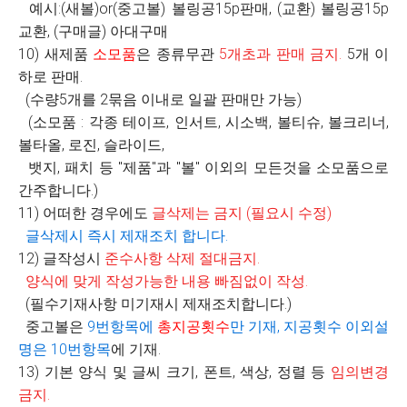
예시:(새볼)or(중고볼) 볼링공15p판매, (교환) 볼링공15p
교환, (구매글) 아대구매
10) 새제품
소모품
은 종류무관
5
개초과 판매 금지
.
5개 이
하로 판매.
(수량5개를 2묶음 이내로 일괄 판매만 가능)
(소모품 : 각종 테이프, 인서트, 시소백, 볼티슈, 볼크리너,
볼타올, 로진, 슬라이드,
뱃지, 패치 등 "제품"과 "볼" 이외의 모든것을 소모품으로
간주합니다.)
11) 어떠한 경우에도
글삭제는 금지
(
필요시 수정
)
글삭제시 즉시 제재조치 합니다
.
12) 글작성시
준수사항 삭제 절대금지
.
양식에 맞게 작성가능한 내용 빠짐없이 작성
.
(필수기재사항 미기재시 제재조치합니다.)
중고볼은
9
번항목에
총지공횟수
만 기재
,
지공횟수 이외설
명은
10
번항목
에 기재.
13) 기본 양식 및 글씨 크기, 폰트, 색상, 정렬 등
임의변경
금지
.