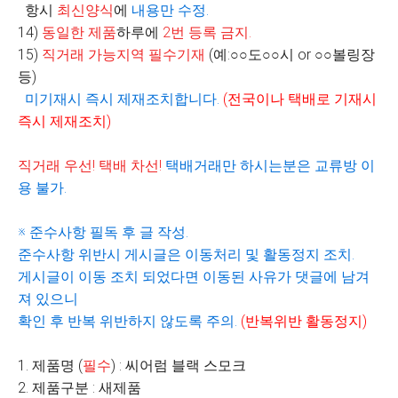
항시
최신양식
에
내용만 수정
.
14)
동일한 제품
하루에
2
번 등록 금지
.
15)
직거래 가능지역 필수기재
(
예
:
○○
도
○○
시
or
○○
볼링장
등
)
미기재시 즉시 제재조치합니다
.
(
전국이나 택배로 기재시
즉시 제재조치
)
직거래 우선
!
택배 차선
!
택배거래만 하시는분은 교류방 이
용 불가
.
※
준수사항 필독 후 글 작성
.
준수사항 위반시 게시글은 이동처리 및 활동정지 조치
.
게시글이 이동 조치 되었다면 이동된 사유가 댓글에 남겨
져 있으니
확인 후 반복 위반하지 않도록 주의
.
(
반복위반 활동정지
)
1. 제품명 (
필수
) : 씨어럼 블랙 스모크
2. 제품구분 : 새제품