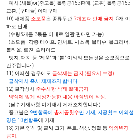
예시:(새볼)or(중고볼) 볼링공15p판매, (교환) 볼링공15p
교환, (구매글) 아대구매
10) 새제품
소모품
은 종류무관
5
개초과 판매 금지
.
5개 이
하로 판매.
(수량5개를 2묶음 이내로 일괄 판매만 가능)
(소모품 : 각종 테이프, 인서트, 시소백, 볼티슈, 볼크리너,
볼타올, 로진, 슬라이드,
뱃지, 패치 등 "제품"과 "볼" 이외의 모든것을 소모품으로
간주합니다.)
11) 어떠한 경우에도
글삭제는 금지
(
필요시 수정
)
글삭제시 즉시 제재조치 합니다
.
12) 글작성시
준수사항 삭제 절대금지
.
양식에 맞게 작성가능한 내용 빠짐없이 작성
.
(필수기재사항 미기재시 제재조치합니다.)
중고볼은
9
번항목에
총지공횟수
만 기재
,
지공횟수 이외설
명은
10
번항목
에 기재.
13) 기본 양식 및 글씨 크기, 폰트, 색상, 정렬 등
임의변경
금지
.