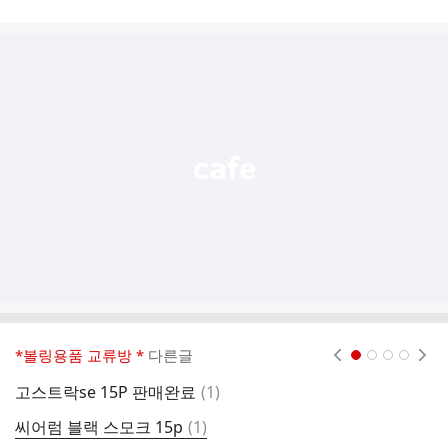
시
글
추
가
기
능
열
기
*볼링용품 교류방 *
다른글
현재페이지 1
2
3
4
댓
고스트락se 15P 판매완료
(
1
)
글
댓
씨어럼 블랙 스모크 15p
(
1
)
모
글