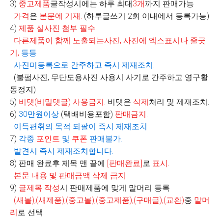
3)
중고제품
글작성시에는 하루 최대
3
개
까지 판매가능
가격
은
본문에 기재
.
(
하루글쓰기
2
회 이내에서 등록가능
)
4)
제품 실사진 첨부 필수
.
다른제품이 함께 노출되는사진
,
사진에 엑스표시나 줄긋
기
,
등등
사진미등록으로 간주하고 즉시 제재조치
.
(불펌사진, 무단도용사진 사용시 사기로 간주하고 영구활
동정지)
5)
비댓
(
비밀댓글
)
사용금지
.
비댓은
삭제
처리 및 제재조치.
6)
30
만원이상
(
택배비용포함
)
판매금지
.
이득편취의 목적 되팔이 즉시 제재조치
7)
각종
포인트
및
쿠폰
판매불가
.
발견시 즉시 제재조치합니다
.
8)
판매 완료후 제목 맨 끝에
[
판매완료
]
로
표시
.
본문 내용 및 판매금액 삭제 금지
9)
글제목 작성
시 판매제품에 맞게 말머리 등록
(
새볼
),(
새제품
),(
중고볼
),(
중고제품
),(
구매글
),(
교환
)
중
말머
리
로 선택
.