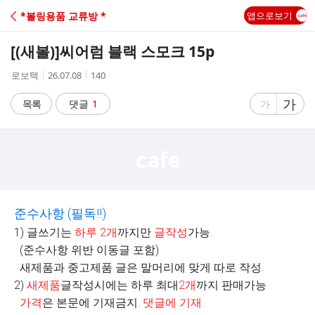
C
*볼링용품 교류방 *
앱으로보기
A
[(새볼)]
씨어럼 블랙 스모크 15p
F
작
작
조
로보텍
26.07.08
140
성
성
회
E
자
시
수
글
가
글
목록
댓글
1
가
간
자
자
크
크
기
기
크
작
게
게
준수사항
(
필독
!!)
1) 글쓰기는
하루
2
개
까지만
글작성
가능.
(준수사항 위반 이동글 포함)
새제품과 중고제품 글은 말머리에 맞게 따로 작성.
2)
새제품
글작성시에는 하루 최대
2
개
까지 판매가능
가격
은 본문에 기재금지.
댓글에 기재
.