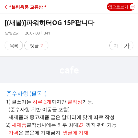
C
*볼링용품 교류방 *
앱으로보기
A
[(새볼)]
파워히터OG 15P팝니다
F
작
작
조
달빛소리
26.07.08
341
성
성
회
E
자
시
수
글
가
글
목록
댓글
2
가
간
자
자
크
크
기
기
크
작
게
게
준수사항
(
필독
!!)
1) 글쓰기는
하루
2
개
까지만
글작성
가능.
(준수사항 위반 이동글 포함)
새제품과 중고제품 글은 말머리에 맞게 따로 작성.
2)
새제품
글작성시에는 하루 최대
2
개
까지 판매가능
가격
은 본문에 기재금지.
댓글에 기재
.