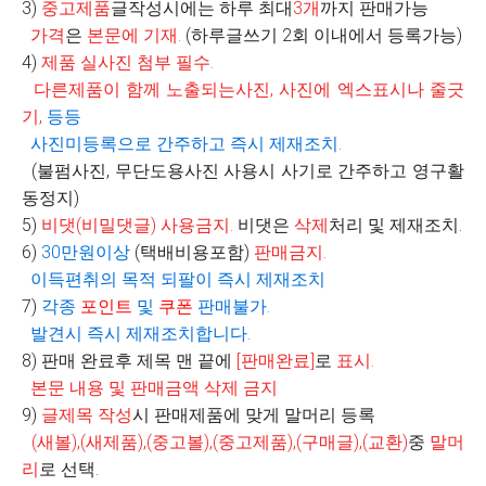
3)
중고제품
글작성시에는 하루 최대
3
개
까지 판매가능
가격
은
본문에 기재
.
(
하루글쓰기
2
회 이내에서 등록가능
)
4)
제품 실사진 첨부 필수
.
다른제품이 함께 노출되는사진
,
사진에 엑스표시나 줄긋
기
,
등등
사진미등록으로 간주하고 즉시 제재조치
.
(불펌사진, 무단도용사진 사용시 사기로 간주하고 영구활
동정지)
5)
비댓
(
비밀댓글
)
사용금지
.
비댓은
삭제
처리 및 제재조치.
6)
30
만원이상
(
택배비용포함
)
판매금지
.
이득편취의 목적 되팔이 즉시 제재조치
7)
각종
포인트
및
쿠폰
판매불가
.
발견시 즉시 제재조치합니다
.
8)
판매 완료후 제목 맨 끝에
[
판매완료
]
로
표시
.
본문 내용 및 판매금액 삭제 금지
9)
글제목 작성
시 판매제품에 맞게 말머리 등록
(
새볼
),(
새제품
),(
중고볼
),(
중고제품
),(
구매글
),(
교환
)
중
말머
리
로 선택
.