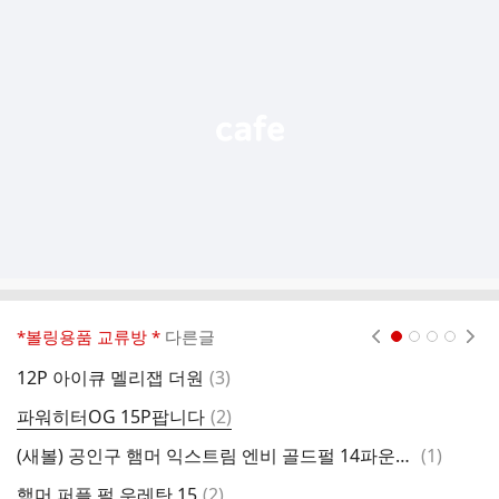
가
기
능
열
기
*볼링용품 교류방 *
다른글
현재페이지 1
2
3
4
댓
12P 아이큐 멜리잽 더원
(
3
)
씨
글
댓
파워히터OG 15P팝니다
(
2
)
리
글
댓
(새볼) 공인구 햄머 익스트림 엔비 골드펄 14파운드 판매요
(
1
)
(
글
댓
햄머 퍼플 펄 우레탄 15
(
2
)
파