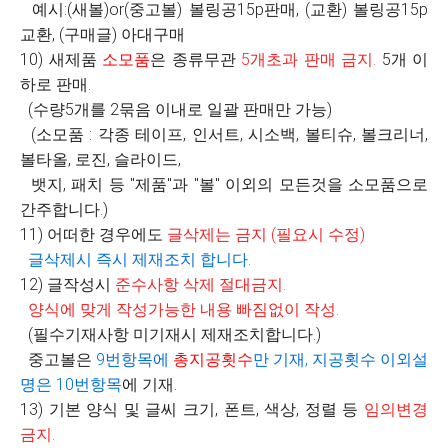
예시:(새볼)or(중고볼) 볼링공15p판매, (교환) 볼링공15p
교환, (구매글) 아대구매
10) 새제품
소모품
은 종류무관
5
개초과 판매 금지
.
5개 이
하로 판매.
(수량5개를 2묶음 이내로 일괄 판매만 가능)
(소모품 : 각종 테이프, 인서트, 시소백, 볼티슈, 볼크리너,
볼타올, 로진, 슬라이드,
뱃지, 패치 등 "제품"과 "볼" 이외의 모든것을 소모품으로
간주합니다.)
11) 어떠한 경우에도
글삭제는 금지
(
필요시 수정
)
글삭제시 즉시 제재조치 합니다
.
12) 글작성시
준수사항 삭제 절대금지
.
양식에 맞게 작성가능한 내용 빠짐없이 작성
.
(필수기재사항 미기재시 제재조치합니다.)
중고볼은
9
번항목에
총지공횟수
만 기재
,
지공횟수 이외설
명은
10
번항목
에 기재.
13) 기본 양식 및 글씨 크기, 폰트, 색상, 정렬 등
임의변경
금지
.