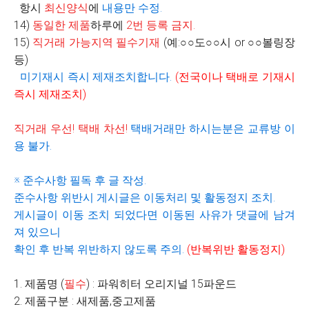
항시
최신양식
에
내용만 수정
.
14)
동일한 제품
하루에
2
번 등록 금지
.
15)
직거래 가능지역 필수기재
(
예
:
○○
도
○○
시
or
○○
볼링장
등
)
미기재시 즉시 제재조치합니다
.
(
전국이나 택배로 기재시
즉시 제재조치
)
직거래 우선
!
택배 차선
!
택배거래만 하시는분은 교류방 이
용 불가
.
※
준수사항 필독 후 글 작성
.
준수사항 위반시 게시글은 이동처리 및 활동정지 조치
.
게시글이 이동 조치 되었다면 이동된 사유가 댓글에 남겨
져 있으니
확인 후 반복 위반하지 않도록 주의
.
(
반복위반 활동정지
)
1. 제품명 (
필수
) : 파워히터 오리지널 15파운드
2. 제품구분 : 새제품,중고제품