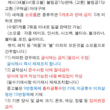
예시:(새볼)or(중고볼) 볼링공15p판매, (교환) 볼링공15p
교환, (구매글) 아대구매
10) 새제품
소모품
은 종류무관
5
개초과 판매 금지
.
5개 이
하로 판매.
(수량5개를 2묶음 이내로 일괄 판매만 가능)
(소모품 : 각종 테이프, 인서트, 시소백, 볼티슈, 볼크리너,
볼타올, 로진, 슬라이드,
뱃지, 패치 등 "제품"과 "볼" 이외의 모든것을 소모품으로
간주합니다.)
11) 어떠한 경우에도
글삭제는 금지
(
필요시 수정
)
글삭제시 즉시 제재조치 합니다
.
12) 글작성시
준수사항 삭제 절대금지
.
양식에 맞게 작성가능한 내용 빠짐없이 작성
.
(필수기재사항 미기재시 제재조치합니다.)
중고볼은
9
번항목에
총지공횟수
만 기재
,
지공횟수 이외설
명은
10
번항목
에 기재.
13) 기본 양식 및 글씨 크기, 폰트, 색상, 정렬 등
임의변경
금지
.