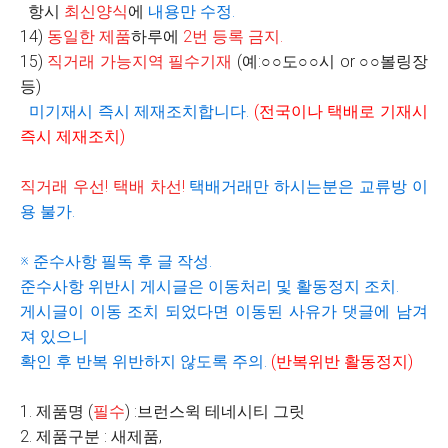
항시
최신양식
에
내용만 수정
.
14)
동일한 제품
하루에
2
번 등록 금지
.
15)
직거래 가능지역 필수기재
(
예
:
○○
도
○○
시
or
○○
볼링장
등
)
미기재시 즉시 제재조치합니다
.
(
전국이나 택배로 기재시
즉시 제재조치
)
직거래 우선
!
택배 차선
!
택배거래만 하시는분은 교류방 이
용 불가
.
※
준수사항 필독 후 글 작성
.
준수사항 위반시 게시글은 이동처리 및 활동정지 조치
.
게시글이 이동 조치 되었다면 이동된 사유가 댓글에 남겨
져 있으니
확인 후 반복 위반하지 않도록 주의
.
(
반복위반 활동정지
)
1. 제품명 (
필수
) :브런스윅 테네시티 그릿
2. 제품구분 : 새제품,