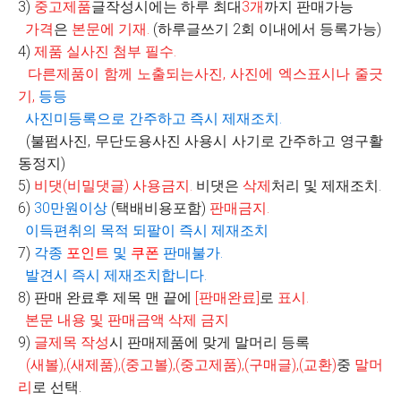
3)
중고제품
글작성시에는 하루 최대
3
개
까지 판매가능
가격
은
본문에 기재
.
(
하루글쓰기
2
회 이내에서 등록가능
)
4)
제품 실사진 첨부 필수
.
다른제품이 함께 노출되는사진
,
사진에 엑스표시나 줄긋
기
,
등등
사진미등록으로 간주하고 즉시 제재조치
.
(불펌사진, 무단도용사진 사용시 사기로 간주하고 영구활
동정지)
5)
비댓
(
비밀댓글
)
사용금지
.
비댓은
삭제
처리 및 제재조치.
6)
30
만원이상
(
택배비용포함
)
판매금지
.
이득편취의 목적 되팔이 즉시 제재조치
7)
각종
포인트
및
쿠폰
판매불가
.
발견시 즉시 제재조치합니다
.
8)
판매 완료후 제목 맨 끝에
[
판매완료
]
로
표시
.
본문 내용 및 판매금액 삭제 금지
9)
글제목 작성
시 판매제품에 맞게 말머리 등록
(
새볼
),(
새제품
),(
중고볼
),(
중고제품
),(
구매글
),(
교환
)
중
말머
리
로 선택
.