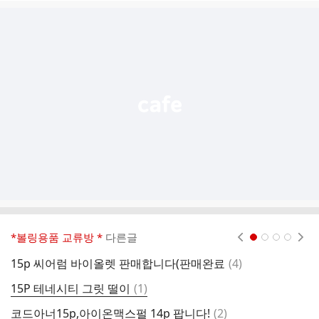
글
추
가
기
능
열
기
*볼링용품 교류방 *
다른글
현재페이지 1
2
3
4
댓
15p 씨어럼 바이올렛 판매합니다(판매완료
(
4
)
컬
글
댓
15P 테네시티 그릿 떨이
(
1
)
(
글
댓
코드아너15p,아이온맥스펄 14p 팝니다!
(
2
)
자