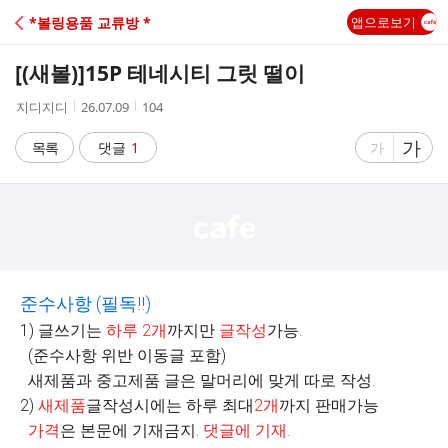
C
*볼링용품 교류방 *
앱으로보기
A
[(새볼)]
15P 테네시티 그릿 떨이
F
작
작
조
지디지디
26.07.09
104
성
성
회
E
자
시
수
글
가
글
목록
댓글
1
가
간
자
자
크
크
기
기
크
작
게
게
준수사항
(
필독
!!)
1) 글쓰기는
하루
2
개
까지만
글작성
가능.
(준수사항 위반 이동글 포함)
새제품과 중고제품 글은 말머리에 맞게 따로 작성.
2)
새제품
글작성시에는 하루 최대
2
개
까지 판매가능
가격
은 본문에 기재금지.
댓글에 기재
.