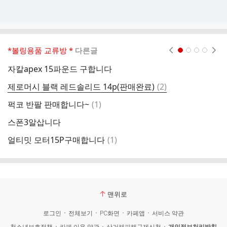
*볼링용품 교류방 *
다른글
현재페이지 1
2
3
4
자칼apex 15파운드 구합니다
1
댓
제로머시 블랙 레드솔리드 14p(판매완료)
(
2
)
얼
글
댓
퍽코 반팔 판매합니다~
(
1
)
얼
글
스폰3알삽니다
브
댓
얼티밋 모터15P구매합니다
(
1
)
(
글
맨위로
로그인
전체보기
PC화면
카페앱
서비스 약관