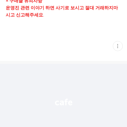
※ 구매글 유의사항
운영진 관련 이야기 하면 사기로 보시고 절대 거래하지마
시고 신고해주세요.
현
재
게
시
글
추
가
기
능
열
기