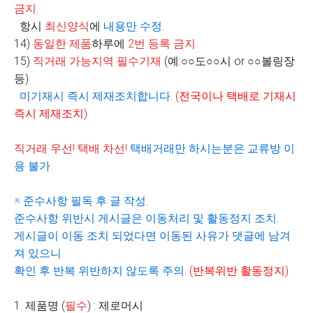
금지
.
항시
최신양식
에
내용만 수정
.
14)
동일한 제품
하루에
2
번 등록 금지
.
15)
직거래 가능지역 필수기재
(
예
:
○○
도
○○
시
or
○○
볼링장
등
)
미기재시 즉시 제재조치합니다
.
(
전국이나 택배로 기재시
즉시 제재조치
)
직거래 우선
!
택배 차선
!
택배거래만 하시는분은 교류방 이
용 불가
.
※
준수사항 필독 후 글 작성
.
준수사항 위반시 게시글은 이동처리 및 활동정지 조치
.
게시글이 이동 조치 되었다면 이동된 사유가 댓글에 남겨
져 있으니
확인 후 반복 위반하지 않도록 주의
.
(
반복위반 활동정지
)
1. 제품명 (
필수
) : 제로머시