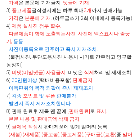
가격
은 본문에 기재금지.
댓글에 기재
.
3)
중고제품
글작성시에는 하루 최대
3
개
까지 판매가능
가격
은
본문에 기재
.
(
하루글쓰기
2
회 이내에서 등록가능
)
4)
제품 실사진 첨부 필수
.
다른제품이 함께 노출되는사진
,
사진에 엑스표시나 줄긋
기
,
등등
사진미등록으로 간주하고 즉시 제재조치
.
(불펌사진, 무단도용사진 사용시 사기로 간주하고 영구활
동정지)
5)
비댓
(
비밀댓글
)
사용금지
.
비댓은
삭제
처리 및 제재조치.
6)
30
만원이상
(
택배비용포함
)
판매금지
.
이득편취의 목적 되팔이 즉시 제재조치
7)
각종
포인트
및
쿠폰
판매불가
.
발견시 즉시 제재조치합니다
.
8)
판매 완료후 제목 맨 끝에
[
판매완료
]
로
표시
.
본문 내용 및 판매금액 삭제 금지
9)
글제목 작성
시 판매제품에 맞게 말머리 등록
(
새볼
),(
새제품
),(
중고볼
),(
중고제품
),(
구매글
),(
교환
)
중
말머