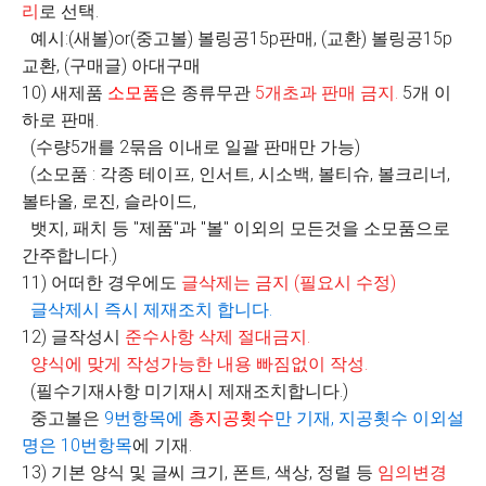
리
로 선택
.
예시:(새볼)or(중고볼) 볼링공15p판매, (교환) 볼링공15p
교환, (구매글) 아대구매
10) 새제품
소모품
은 종류무관
5
개초과 판매 금지
.
5개 이
하로 판매.
(수량5개를 2묶음 이내로 일괄 판매만 가능)
(소모품 : 각종 테이프, 인서트, 시소백, 볼티슈, 볼크리너,
볼타올, 로진, 슬라이드,
뱃지, 패치 등 "제품"과 "볼" 이외의 모든것을 소모품으로
간주합니다.)
11) 어떠한 경우에도
글삭제는 금지
(
필요시 수정
)
글삭제시 즉시 제재조치 합니다
.
12) 글작성시
준수사항 삭제 절대금지
.
양식에 맞게 작성가능한 내용 빠짐없이 작성
.
(필수기재사항 미기재시 제재조치합니다.)
중고볼은
9
번항목에
총지공횟수
만 기재
,
지공횟수 이외설
명은
10
번항목
에 기재.
13) 기본 양식 및 글씨 크기, 폰트, 색상, 정렬 등
임의변경