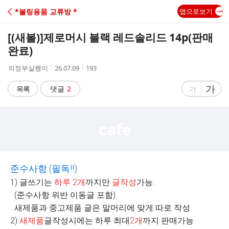
C
*볼링용품 교류방 *
앱으로보기
A
[(새볼)]
제로머시 블랙 레드솔리드 14p(판매
F
완료)
작
작
조
의정부살쾡이
26.07.09
193
E
성
성
회
자
시
수
글
가
글
목록
댓글
2
가
간
자
자
크
크
기
기
크
작
게
게
준수사항
(
필독
!!)
1) 글쓰기는
하루
2
개
까지만
글작성
가능.
(준수사항 위반 이동글 포함)
새제품과 중고제품 글은 말머리에 맞게 따로 작성.
2)
새제품
글작성시에는 하루 최대
2
개
까지 판매가능