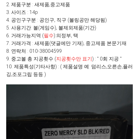
2. 제품구분 : 새제품,중고제품
3. 사이즈 : 14p
4. 공인구구분 : 공인구, 직구 (볼링공만 해당됨)
5. 사용기간: 볼(게임수), 볼제외제품(기간)
6. 거래가능지역 (
필수
):의정부, 택
7. 거래가격 : 새제품(댓글에만 기재), 중고제품 본문기재
8. 연락처 : 010-38004599
9. 중고볼 총 지공횟수 (
지공횟수만 표기
) : " 0회 지공 "
10. 제품특성(기타사항) : ( 제품설명 예: 덤리스,오른손,플러
깅,조포그립 등등 )