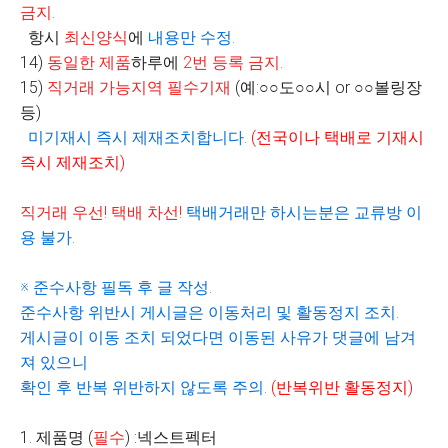
금지
.
항시
최신양식
에
내용만 수정
.
14)
동일한 제품
하루에
2
번 등록 금지
.
15)
직거래 가능지역 필수기재
(
예
:
○○
도
○○
시
or
○○
볼링장
등
)
미기재시 즉시 제재조치합니다
.
(
전국이나 택배로 기재시
즉시 제재조치
)
직거래 우선
!
택배 차선
!
택배거래만 하시는분은 교류방 이
용 불가
.
※
준수사항 필독 후 글 작성
.
준수사항 위반시 게시글은 이동처리 및 활동정지 조치
.
게시글이 이동 조치 되었다면 이동된 사유가 댓글에 남겨
져 있으니
확인 후 반복 위반하지 않도록 주의
.
(
반복위반 활동정지
)
1. 제품명 (
필수
) :넥스트펙터