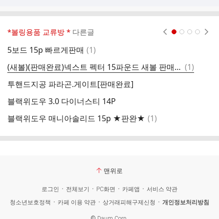
*볼링용품 교류방 *
다른글
현재페이지 1
2
3
4
댓
5보드 15p 빠르게판매
(
1
)
L
글
댓
(새볼)(판매완료)넥스트 펙터 15파운드 새볼 판매합니다
(
1
)
L
글
투핸드지공 파라곤.게이트[판매완료]
[
블랙위도우 3.0 다이너스티 14P
슈
댓
블랙위도우 매니아솔리드 15p ★판완★
(
1
)
스
글
맨위로
로그인
전체보기
PC화면
카페앱
서비스 약관
청소년보호정책
카페 이용 약관
상거래피해구제신청
개인정보처리방침
©
Daum Corp.