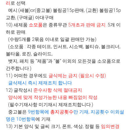
리
로 선택
.
예시:(새볼)or(중고볼) 볼링공15p판매, (교환) 볼링공15p
교환, (구매글) 아대구매
10) 새제품
소모품
은 종류무관
5
개초과 판매 금지
.
5개 이
하로 판매.
(수량5개를 2묶음 이내로 일괄 판매만 가능)
(소모품 : 각종 테이프, 인서트, 시소백, 볼티슈, 볼크리너,
볼타올, 로진, 슬라이드,
뱃지, 패치 등 "제품"과 "볼" 이외의 모든것을 소모품으로
간주합니다.)
11) 어떠한 경우에도
글삭제는 금지
(
필요시 수정
)
글삭제시 즉시 제재조치 합니다
.
12) 글작성시
준수사항 삭제 절대금지
.
양식에 맞게 작성가능한 내용 빠짐없이 작성
.
(필수기재사항 미기재시 제재조치합니다.)
중고볼은
9
번항목에
총지공횟수
만 기재
,
지공횟수 이외설
명은
10
번항목
에 기재.
13) 기본 양식 및 글씨 크기, 폰트, 색상, 정렬 등
임의변경