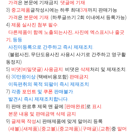
가격
은 본문에 기재금지.
댓글에 기재
.
3)
중고제품
글작성시에는 하루 최대
3
개
까지 판매가능
가격
은
본문에 기재
.
(
하루글쓰기
2
회 이내에서 등록가능
)
4)
제품 실사진 첨부 필수
.
다른제품이 함께 노출되는사진
,
사진에 엑스표시나 줄긋
기
,
등등
사진미등록으로 간주하고 즉시 제재조치
.
(불펌사진, 무단도용사진 사용시 사기로 간주하고 영구활
동정지)
5)
비댓
(
비밀댓글
)
사용금지
.
비댓은
삭제
처리 및 제재조치.
6)
30
만원이상
(
택배비용포함
)
판매금지
.
이득편취의 목적 되팔이 즉시 제재조치
7)
각종
포인트
및
쿠폰
판매불가
.
발견시 즉시 제재조치합니다
.
8)
판매 완료후 제목 맨 끝에
[
판매완료
]
로
표시
.
본문 내용 및 판매금액 삭제 금지
9)
글제목 작성
시 판매제품에 맞게 말머리 등록
(
새볼
),(
새제품
),(
중고볼
),(
중고제품
),(
구매글
),(
교환
)
중
말머