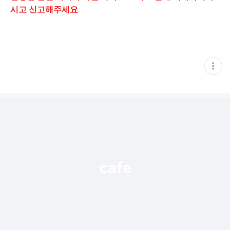
시고 신고해주세요.
현
재
게
시
글
추
가
기
능
열
기