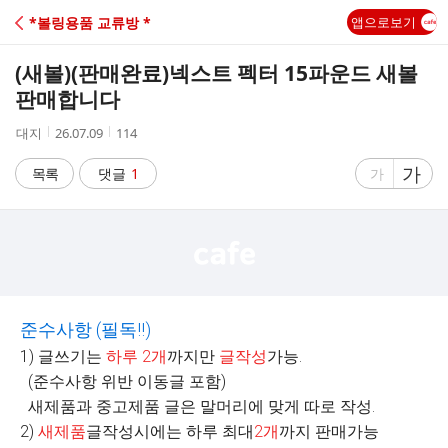
C
*볼링용품 교류방 *
앱으로보기
A
(새볼)(판매완료)넥스트 펙터 15파운드 새볼
F
판매합니다
작
작
조
대지
26.07.09
114
E
성
성
회
자
시
수
글
가
글
목록
댓글
1
가
간
자
자
크
크
기
기
크
작
게
게
준수사항
(
필독
!!)
1) 글쓰기는
하루
2
개
까지만
글작성
가능.
(준수사항 위반 이동글 포함)
새제품과 중고제품 글은 말머리에 맞게 따로 작성.
2)
새제품
글작성시에는 하루 최대
2
개
까지 판매가능