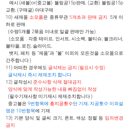
예시:(새볼)or(중고볼) 볼링공15p판매, (교환) 볼링공15p
교환, (구매글) 아대구매
10) 새제품
소모품
은 종류무관
5
개초과 판매 금지
.
5개 이
하로 판매.
(수량5개를 2묶음 이내로 일괄 판매만 가능)
(소모품 : 각종 테이프, 인서트, 시소백, 볼티슈, 볼크리너,
볼타올, 로진, 슬라이드,
뱃지, 패치 등 "제품"과 "볼" 이외의 모든것을 소모품으로
간주합니다.)
11) 어떠한 경우에도
글삭제는 금지
(
필요시 수정
)
글삭제시 즉시 제재조치 합니다
.
12) 글작성시
준수사항 삭제 절대금지
.
양식에 맞게 작성가능한 내용 빠짐없이 작성
.
(필수기재사항 미기재시 제재조치합니다.)
중고볼은
9
번항목에
총지공횟수
만 기재
,
지공횟수 이외설
명은
10
번항목
에 기재.
13) 기본 양식 및 글씨 크기, 폰트, 색상, 정렬 등
임의변경
금지
.