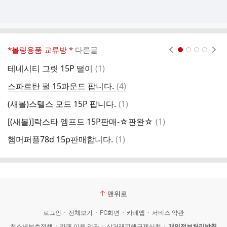
*볼링용품 교류방 *
다른글
현재페이지 1
2
3
4
댓
테네시티 그릿 15P 떨이
(
1
)
[
글
댓
스파르탄 펄 15파운드 팝니다.
(
4
)
넥
글
댓
(새볼)스텔스 모드 15P 팝니다.
(
1
)
판
글
댓
[(새볼)]락스타 엠프드 15P판매-☆판완☆
(
1
)
트
글
댓
햄머퍼플78d 15p판매합니다.
(
1
)
코
글
맨위로
로그인
전체보기
PC화면
카페앱
서비스 약관
청소년보호정책
카페 이용 약관
상거래피해구제신청
개인정보처리방침