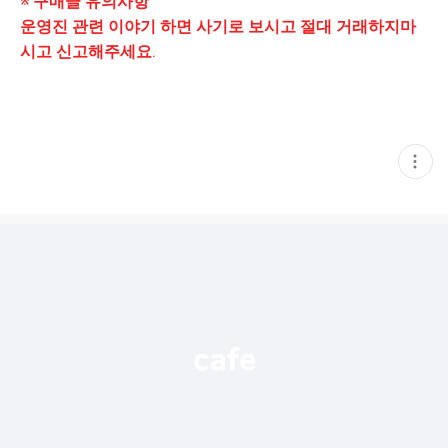
※ 구매글 유의사항
운영진 관련 이야기 하면 사기로 보시고 절대 거래하지마
시고 신고해주세요.
현
재
게
시
글
추
가
기
능
열
기