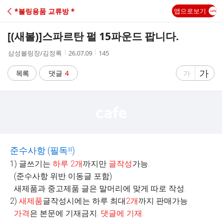
C
*볼링용품 교류방 *
앱으로보기
A
[(새볼)]
스파르탄 펄 15파운드 팝니다.
F
작
작
조
삼성볼링장/김정록
26.07.09
145
성
성
회
E
자
시
수
글
가
글
목록
댓글
4
가
간
자
자
크
크
기
기
크
작
게
게
준수사항
(
필독
!!)
1) 글쓰기는
하루
2
개
까지만
글작성
가능.
(준수사항 위반 이동글 포함)
새제품과 중고제품 글은 말머리에 맞게 따로 작성.
2)
새제품
글작성시에는 하루 최대
2
개
까지 판매가능
가격
은 본문에 기재금지.
댓글에 기재
.