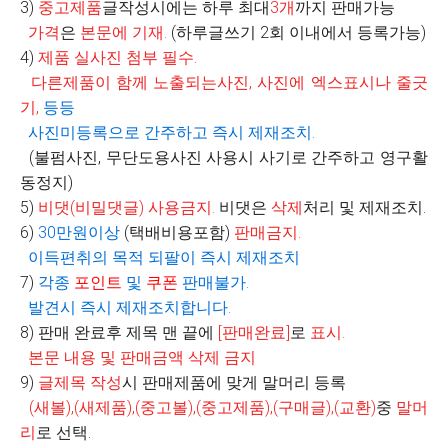
3)
중고제품
글작성시에는 하루 최대
3
개
까지 판매가능
가격
은
본문에 기재
.
(
하루글쓰기
2
회 이내에서 등록가능
)
4)
제품 실사진 첨부 필수
.
다른제품이 함께 노출되는사진
,
사진에 엑스표시나 줄긋
기
,
등등
사진미등록으로 간주하고 즉시 제재조치
.
(불펌사진, 무단도용사진 사용시 사기로 간주하고 영구활
동정지)
5)
비댓
(
비밀댓글
)
사용금지
.
비댓은
삭제
처리 및 제재조치.
6)
30
만원이상
(
택배비용포함
)
판매금지
.
이득편취의 목적 되팔이 즉시 제재조치
7)
각종
포인트
및
쿠폰
판매불가
.
발견시 즉시 제재조치합니다
.
8)
판매 완료후 제목 맨 끝에
[
판매완료
]
로
표시
.
본문 내용 및 판매금액 삭제 금지
9)
글제목 작성
시 판매제품에 맞게 말머리 등록
(
새볼
),(
새제품
),(
중고볼
),(
중고제품
),(
구매글
),(
교환
)
중
말머
리
로 선택
.