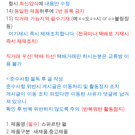
항시
최신양식
에
내용만 수정
.
14)
동일한 제품
하루에
2
번 등록 금지
.
15)
직거래 가능지역 필수기재
(
예
:
○○
도
○○
시
or
○○
볼링장
등
)
미기재시 즉시 제재조치합니다
.
(
전국이나 택배로 기재시
즉시 제재조치
)
직거래 우선
!
택배 차선
!
택배거래만 하시는분은 교류방 이
용 불가
.
※
준수사항 필독 후 글 작성
.
준수사항 위반시 게시글은 이동처리 및 활동정지 조치
.
게시글이 이동 조치 되었다면 이동된 사유가 댓글에 남겨
져 있으니
확인 후 반복 위반하지 않도록 주의
.
(
반복위반 활동정지
)
1. 제품명 (
필수
) :스파르탄 펄
2. 제품구분 : 새제품,중고제품