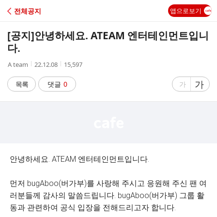
C
전체공지
앱으로보기
A
[공지]
안녕하세요. ATEAM 엔터테인먼트입니
F
다.
작
작
조
A team
22.12.08
15,597
E
성
성
회
자
시
수
글
가
글
목록
댓글
0
가
간
자
자
크
크
기
기
크
작
게
게
안녕하세요. ATEAM 엔터테인먼트입니다.
먼저 bugAboo(버가부)를 사랑해 주시고 응원해 주신 팬 여
러분들께 감사의 말씀드립니다. bugAboo(버가부) 그룹 활
동과 관련하여 공식 입장을 전해드리고자 합니다.