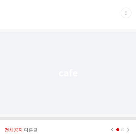
현
재
게
시
글
추
가
기
능
열
기
전체공지
다른글
현재페이지 1
2