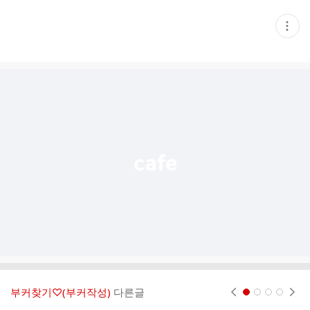
현
재
게
시
글
추
가
기
능
열
기
부커찾기♡(부커작성)
다른글
현재페이지 1
2
3
4