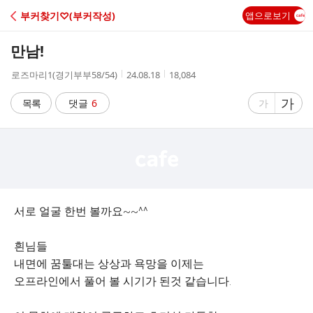
C
부커찾기♡(부커작성)
앱으로보기
A
만남!
F
작
작
조
로즈마리1(경기부부58/54)
24.08.18
18,084
성
성
회
E
자
시
수
글
가
글
목록
댓글
6
가
간
자
자
크
크
기
기
크
작
게
게
서로 얼굴 한번 볼까요~~^^
흰님들
내면에 꿈툴대는 상상과 욕망을 이제는
오프라인에서 풀어 볼 시기가 된것 같습니다.