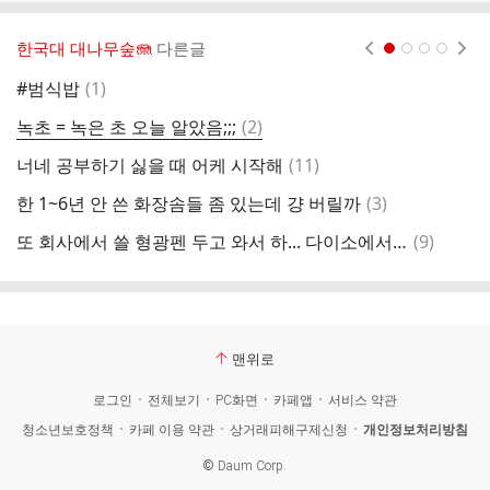
한국대 대나무숲🪼
다른글
현재페이지 1
2
3
4
댓
#범식밥
(
1
)
어
글
댓
녹초 = 녹은 초 오늘 알았음;;;
(
2
)
글
댓
너네 공부하기 싫을 때 어케 시작해
(
11
)
4
글
댓
한 1~6년 안 쓴 화장솜들 좀 있는데 걍 버릴까
(
3
)
아
글
댓
또 회사에서 쓸 형광펜 두고 와서 하... 다이소에서 삿는데
(
9
)
글
맨위로
로그인
전체보기
PC화면
카페앱
서비스 약관
청소년보호정책
카페 이용 약관
상거래피해구제신청
개인정보처리방침
©
Daum Corp.