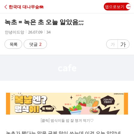
C
한국대 대나무숲🪼
앱으로보기
A
녹초 = 녹은 초 오늘 알았음;;;
F
작
작
조
안녕이드앙
26.07.09
34
성
성
회
E
자
시
수
글
가
글
목록
댓글
2
가
간
자
자
크
크
기
기
크
작
게
게
[클릭] 범식이들 밥 잘 챙겨 먹기♡
녹초가 됐다는 말을 글케 많이 쓰는데 이걸 오늘 알았네...