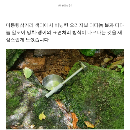
공룡능선
마등령삼거리 샘터에서 버닝칸 오리지널 티타늄 볼과 티타
늄 알로이 망치-괭이의 표면처리 방식이 다르다는 것을 새
삼스럽게 느꼈습니다.