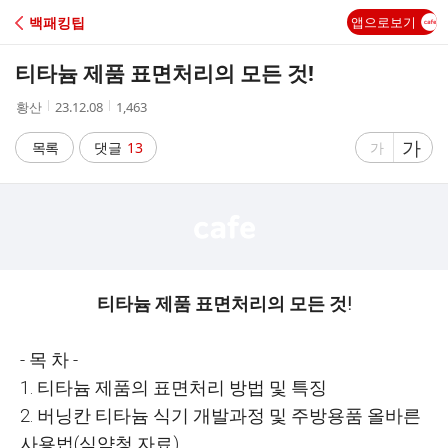
C
백패킹팁
앱으로보기
A
티타늄 제품 표면처리의 모든 것!
F
작
작
조
황산
23.12.08
1,463
성
성
회
E
자
시
수
글
가
글
목록
댓글
13
가
간
자
자
크
크
기
기
크
작
게
게
티타늄 제품 표면처리의 모든 것!
- 목 차 -
1. 티타늄 제품의 표면처리 방법 및 특징
2. 버닝칸 티타늄 식기 개발과정 및 주방용품 올바른
사용법(식약청 자료)