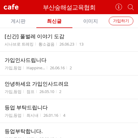
cafe
부산숲해설교육협회
카
개
페
별
개
정
카
게시판
최신글
이미지
가입하기
보
별
페
전
전
보
검
[신간] 풀벌레 이야기 도감
카
체
기
색
체
게시판명
작성자
작성시간
조회수
시나브로 트레킹
황소걸음
26.06.23
13
페
글
글
리
메
가입인사드립니다
스
뉴
게시판명
작성자
작성시간
조회수
트
가입,등업
Happine...
26.06.16
2
안녕하세요 가입인사드려요
게시판명
작성자
작성시간
조회수
가입,등업
점프
26.05.10
2
등업 부탁드립니다
게시판명
작성자
작성시간
조회수
가입,등업
최시내
26.01.16
4
등업부탁합니다.