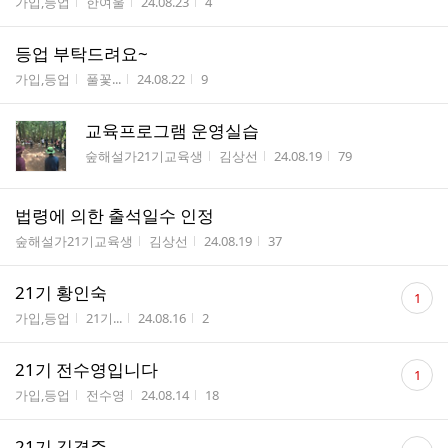
게시판명
작성자
작성시간
조회수
가입,등업
한여울
24.08.23
4
등업 부탁드려요~
게시판명
작성자
작성시간
조회수
가입,등업
풀꽃...
24.08.22
9
교육프로그램 운영실습
게시판명
작성자
작성시간
조회수
숲해설가21기교육생
김상선
24.08.19
79
법령에 의한 출석일수 인정
게시판명
작성자
작성시간
조회수
숲해설가21기교육생
김상선
24.08.19
37
댓
21기 황인숙
1
글
게시판명
작성자
작성시간
조회수
가입,등업
21기...
24.08.16
2
수
댓
21기 전수영입니다
1
글
게시판명
작성자
작성시간
조회수
가입,등업
전수영
24.08.14
18
수
댓
21기 김경주