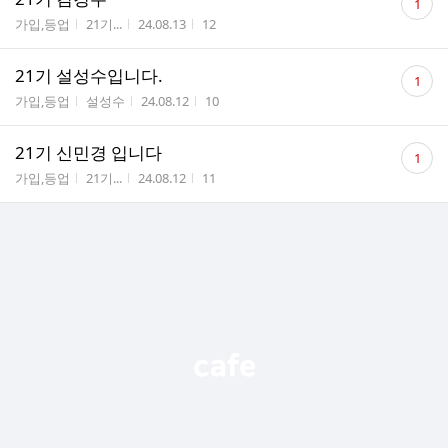
1
글
게시판명
작성자
작성시간
조회수
가입,등업
21기...
24.08.13
12
수
댓
21기 설성수입니다.
1
글
게시판명
작성자
작성시간
조회수
가입,등업
설성수
24.08.12
10
수
댓
21기 신민경 입니다
1
글
게시판명
작성자
작성시간
조회수
가입,등업
21기...
24.08.12
11
수