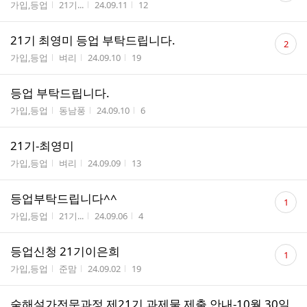
게시판명
작성자
작성시간
조회수
가입,등업
21기...
24.09.11
12
수
댓
21기 최영미 등업 부탁드립니다.
2
글
게시판명
작성자
작성시간
조회수
가입,등업
벼리
24.09.10
19
수
등업 부탁드립니다.
게시판명
작성자
작성시간
조회수
가입,등업
동남풍
24.09.10
6
21기-최영미
게시판명
작성자
작성시간
조회수
가입,등업
벼리
24.09.09
13
댓
등업부탁드립니다^^
1
글
게시판명
작성자
작성시간
조회수
가입,등업
21기...
24.09.06
4
수
댓
등업신청 21기이은희
1
글
게시판명
작성자
작성시간
조회수
가입,등업
준맘
24.09.02
19
수
숲해설가전문과정 제21기 과제물 제출 안내-10월 30일