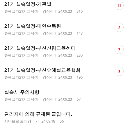
댓
21기 실습일정-기관별
11
글
게시판명
작성자
작성시간
조회수
숲해설가21기교육생
김상선
24.09.23
316
수
댓
21기 실습일정-대연수목원
2
글
게시판명
작성자
작성시간
조회수
숲해설가21기교육생
김상선
24.09.23
148
수
댓
21기 실습일정-부산산림교육센터
7
글
게시판명
작성자
작성시간
조회수
숲해설가21기교육생
김상선
24.09.23
280
수
댓
21기 실습일정-부산숲해설교육협회
3
글
게시판명
작성자
작성시간
조회수
숲해설가21기교육생
김상선
24.09.23
196
수
실습시 주의사항
게시판명
작성자
작성시간
조회수
숲해설가21기교육생
김상선
24.09.23
67
관리자에 의해 규제된 글입니다.
게시판명
작성자
작성시간
조회수
시나브로 트레킹
-
24.09.18
56