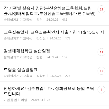
댓
각 기관별 실습자 명단(부산숲해설교육협회,드림
21
글
숲,길생태체험학교,부산산림교육센터,대연수목원)
수
게시판명
작성자
작성시간
조회수
숲해설가21기교육생
창현
24.09.26
412
교육실습일지_교육실습확인서 제출기한 11월15일까지
게시판명
작성자
작성시간
조회수
숲해설가21기교육생
김상선
24.09.26
173
댓
길생태체험학교 실습일정
11
글
게시판명
작성자
작성시간
조회수
숲해설가21기교육생
창현
24.09.24
157
수
댓
드림숲 실습일정표
17
글
게시판명
작성자
작성시간
조회수
숲해설가21기교육생
김상선
24.09.24
274
수
댓
안녕하세요? 김수찬입니다 . 정회원으로 등업 부탁
1
글
드립니다.
수
게시판명
작성자
작성시간
조회수
가입,등업
여명
24.09.23
25