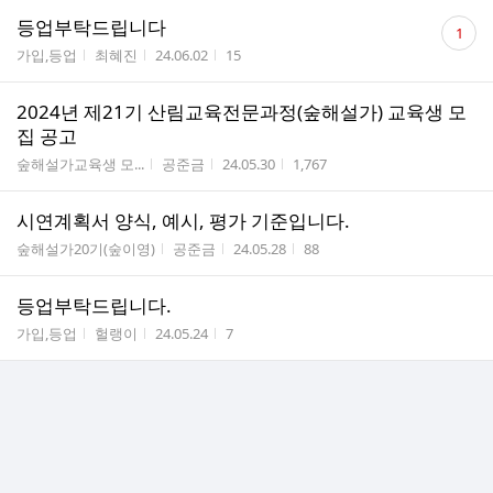
댓
등업부탁드립니다
1
글
게시판명
작성자
작성시간
조회수
가입,등업
최혜진
24.06.02
15
수
2024년 제21기 산림교육전문과정(숲해설가) 교육생 모
집 공고
게시판명
작성자
작성시간
조회수
숲해설가교육생 모...
공준금
24.05.30
1,767
시연계획서 양식, 예시, 평가 기준입니다.
게시판명
작성자
작성시간
조회수
숲해설가20기(숲이영)
공준금
24.05.28
88
등업부탁드립니다.
게시판명
작성자
작성시간
조회수
가입,등업
헐랭이
24.05.24
7