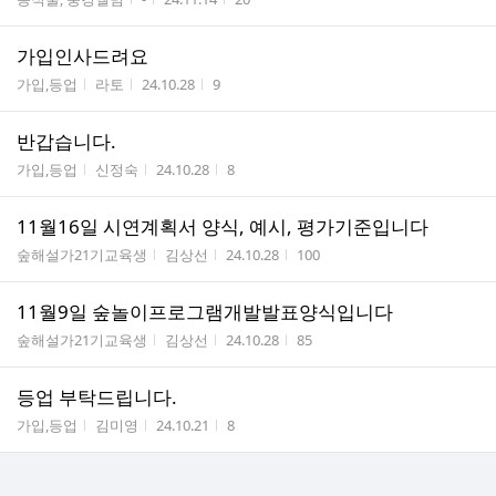
가입인사드려요
게시판명
작성자
작성시간
조회수
가입,등업
라토
24.10.28
9
반갑습니다.
게시판명
작성자
작성시간
조회수
가입,등업
신정숙
24.10.28
8
11월16일 시연계획서 양식, 예시, 평가기준입니다
게시판명
작성자
작성시간
조회수
숲해설가21기교육생
김상선
24.10.28
100
11월9일 숲놀이프로그램개발발표양식입니다
게시판명
작성자
작성시간
조회수
숲해설가21기교육생
김상선
24.10.28
85
등업 부탁드립니다.
게시판명
작성자
작성시간
조회수
가입,등업
김미영
24.10.21
8