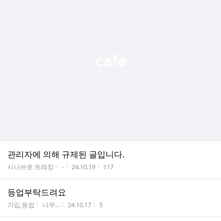
관리자에 의해 규제된 글입니다.
게시판명
작성자
작성시간
조회수
시나브로 트레킹
-
24.10.19
117
등업부탁드려요
게시판명
작성자
작성시간
조회수
가입,등업
나무...
24.10.17
5