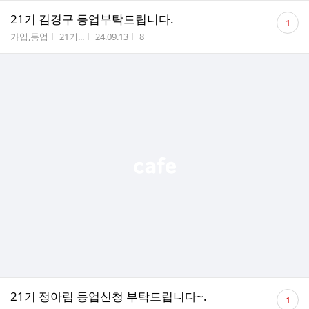
댓
21기 김경구 등업부탁드립니다.
1
글
게시판명
작성자
작성시간
조회수
가입,등업
21기...
24.09.13
8
수
댓
21기 정아림 등업신청 부탁드립니다~.
1
글