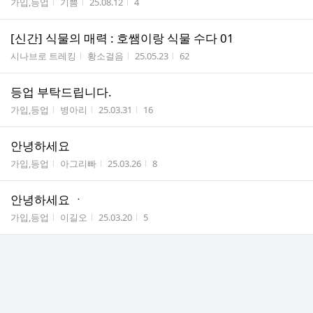
게시판명
작성자
작성시간
조회수
가입,등업
기쁨
25.08.12
4
[신간] 식물의 매력 : 호쌤이랑 식물 수다 01
게시판명
작성자
작성시간
조회수
시나브로 트레킹
황소걸음
25.05.23
62
등업 부탁드립니다.
게시판명
작성자
작성시간
조회수
가입,등업
병아리
25.03.31
16
안녕하세요
게시판명
작성자
작성시간
조회수
가입,등업
아그리빠
25.03.26
8
안녕하세요 ㆍ
게시판명
작성자
작성시간
조회수
가입,등업
이길오
25.03.20
5