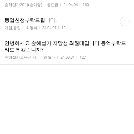
게시판명
작성자
작성시간
조회수
숲해설가20기(숲이영)
공준금
24.04.04
160
댓
등업신청부탁드립니다.
1
글
게시판명
작성자
작성시간
조회수
가입,등업
최영식
24.04.01
12
수
안녕하세요 숲해설가 지망생 최월태입니다 등억부탁드
려도 되겠습니까?
게시판명
작성자
작성시간
조회수
숲해설가교육생 사...
최월태
24.03.31
127
교육실습 참가 신청서 작성 및 제출 안내 : 2024년 4월 9
일 (화)까지 제출
게시판명
작성자
작성시간
조회수
숲해설가20기(숲이영)
공준금
24.03.28
129
교육프로그램운영 실습(3.9)
게시판명
작성자
작성시간
조회수
숲해설가20기(숲이영)
김상선
24.03.25
73
댓
가입인사입니다.
1
글
게시판명
작성자
작성시간
조회수
가입,등업
하선영
24.03.20
16