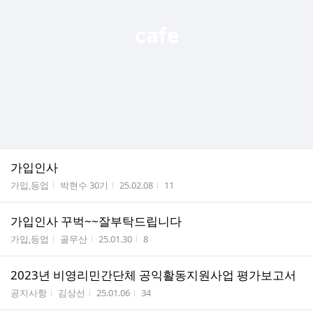
가입인사
게시판명
작성자
작성시간
조회수
가입,등업
박현수 30기
25.02.08
11
가입인사 꾸벅~~잘부탁드립니다
게시판명
작성자
작성시간
조회수
가입,등업
골무산
25.01.30
8
2023년 비영리민간단체 공익활동지원사업 평가보고서
게시판명
작성자
작성시간
조회수
공지사항
김상선
25.01.06
34