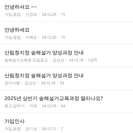
안녕하셔요 ~~
게시판명
작성자
작성시간
조회수
가입,등업
신정숙
24.12.29
15
안녕하세요
게시판명
작성자
작성시간
조회수
가입,등업
이복순
24.12.20
15
산림청지정 숲해설가 양성과정 안내
게시판명
작성자
작성시간
조회수
숲해설가교육생 모집공고
김상선
24.12.18
1,075
산림청지정 숲해설가 양성과정 안내
게시판명
작성자
작성시간
조회수
공지사항
김상선
24.12.18
33
2025년 상반기 숲해설가교육과정 열리나요?
게시판명
작성자
작성시간
조회수
묻고 답하기
지애
24.12.18
64
가입인사
게시판명
작성자
작성시간
조회수
가입,등업
공기성
24.12.15
7