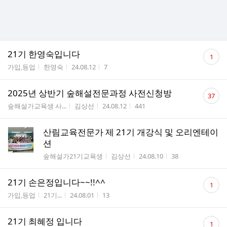
댓
21기 한영숙입니다
1
글
게시판명
작성자
작성시간
조회수
가입,등업
한영숙
24.08.12
7
수
댓
2025년 상반기 숲해설전문과정 사전신청방
37
글
게시판명
작성자
작성시간
조회수
숲해설가교육생 사...
김상선
24.08.12
441
수
산림교육전문가 제 21기 개강식 및 오리엔테이
션
게시판명
작성자
작성시간
조회수
숲해설가21기교육생
김상선
24.08.10
38
댓
21기 손은정입니다~~!!^^
1
글
게시판명
작성자
작성시간
조회수
가입,등업
21기...
24.08.01
13
수
댓
21기 최혜정 입니다
1