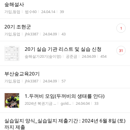
숲해설사
게시판명
작성자
작성시간
조회수
가입,등업
법수60
24.04.14
39
댓
20기 조현군
1
글
게시판명
작성자
작성시간
조회수
가입,등업
jhk3387
24.04.09
43
수
댓
20기 실습 기관 리스트 및 실습 신청
31
글
게시판명
작성자
작성시간
조회수
숲해설가20기(숲이영)
공준금
24.04.09
454
수
부산숲교육20기
게시판명
작성자
작성시간
조회수
가입,등업
jhk3387
24.04.09
57
1.두꺼비 모임(두꺼비의 생태를 안다)
게시판명
작성자
작성시간
조회수
2024년 복권기금 ...
gold...
24.04.04
33
실습일지 양식_실습일지 제출기간 : 2024년 6월 8일 (토)
까지 제출