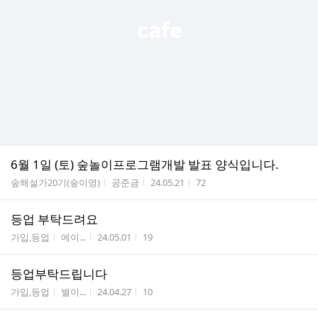
6월 1일 (토) 숲놀이프로그램개발 발표 양식입니다.
게시판명
작성자
작성시간
조회수
숲해설가20기(숲이영)
공준금
24.05.21
72
등업 부탁드려요
게시판명
작성자
작성시간
조회수
가입,등업
에이...
24.05.01
19
등업부탁드립니다
게시판명
작성자
작성시간
조회수
가입,등업
별이...
24.04.27
10