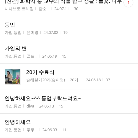
[신간] 화학자 홍 교수의 식물 탐구 생활 : 풀꽃, 나무
1
글
게시판명
작성자
작성시간
조회수
시나브로 트레킹
황소...
24.07.11
30
수
등업
게시판명
작성자
작성시간
조회수
가입,등업
윤미영
24.07.02
19
가입의 변
게시판명
작성자
작성시간
조회수
가입,등업
골드...
24.06.19
15
20기 수료식
게시판명
작성자
작성시간
조회수
숲해설가20기(숲이영)
20기...
24.06.18
37
안녕하세요~^^ 등업부탁드려요~
게시판명
작성자
작성시간
조회수
가입,등업
diva
24.06.13
15
안녕하세요~
게시판명
작성자
작성시간
조회수
가입,등업
푸우...
24.06.03
11