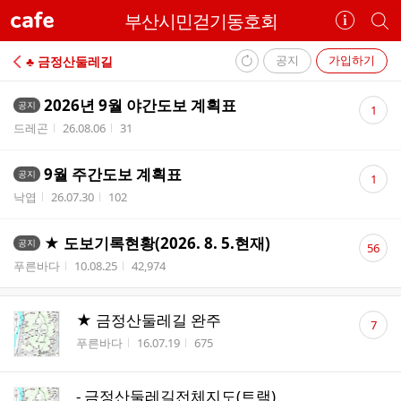
cafe
부산시민걷기동호회
카
개
페
별
정
카
공지
가입하기
♣ 금정산둘레길
보
페
내
보
검
댓
2026년 9월 야간도보 계획표
공지
1
부
기
색
글
작성자
작성시간
조회수
드레곤
26.08.06
31
리
수
스
댓
9월 주간도보 계획표
트
공지
1
글
작성자
작성시간
조회수
낙엽
26.07.30
102
수
댓
★ 도보기록현황(2026. 8. 5.현재)
공지
56
글
작성자
작성시간
조회수
푸른바다
10.08.25
42,974
수
댓
★ 금정산둘레길 완주
7
글
작성자
작성시간
조회수
푸른바다
16.07.19
675
수
- 금정산둘레길전체지도(트랙)